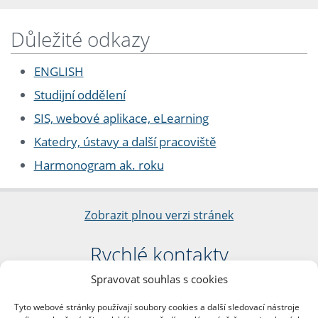
Důležité odkazy
ENGLISH
Studijní oddělení
SIS, webové aplikace, eLearning
Katedry, ústavy a další pracoviště
Harmonogram ak. roku
Zobrazit plnou verzi stránek
Rychlé kontakty
Spravovat souhlas s cookies
Filozofická fakulta
Univerzita Karlova
Tyto webové stránky používají soubory cookies a další sledovací nástroje
nám. Jana Palacha 1/2