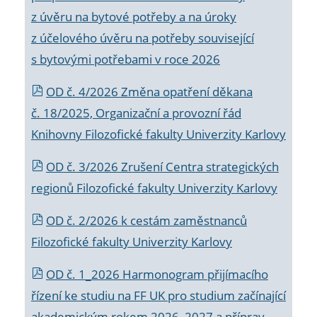
z úvěru na bytové potřeby a na úroky
z účelového úvěru na potřeby související
s bytovými potřebami v roce 2026
OD č. 4/2026 Změna opatření děkana
č. 18/2025, Organizační a provozní řád
Knihovny Filozofické fakulty Univerzity Karlovy
OD č. 3/2026 Zrušení Centra strategických
regionů Filozofické fakulty Univerzity Karlovy
OD č. 2/2026 k
cestám zaměstnanců
Filozofické fakulty Univerzity Karlovy
OD č. 1_2026 Harmonogram přijímacího
řízení ke studiu na FF UK pro studium začínající
akademickým rokem 2026_2027 a příprav