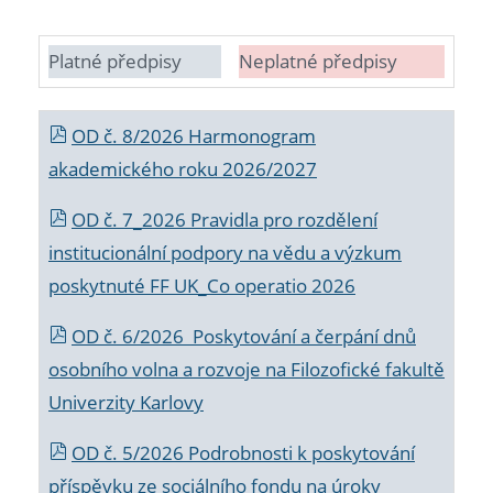
Platné předpisy
Neplatné předpisy
OD č. 8/2026 Harmonogram
akademického roku 2026/2027
OD č. 7_2026 Pravidla pro rozdělení
institucionální podpory na vědu a výzkum
poskytnuté FF UK_Co operatio 2026
OD č. 6/2026 Poskytování a čerpání dnů
osobního volna a rozvoje na Filozofické fakultě
Univerzity Karlovy
OD č. 5/2026 Podrobnosti k poskytování
příspěvku ze sociálního fondu na úroky