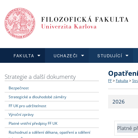
FAKULTA
UCHAZEČI
STUDUJÍCÍ
Opatřen
FAKULTA
UCHAZEČI
STUDUJÍCÍ
VĚDA A VÝZKUM
ZAHRANIČÍ
Struktura a
Co studova
Bakalářsk
O vědě a 
Aktuální n
Strategie a další dokumenty
FF
>
Fakulta
>
Str
Bezpečnost
Dozvědět se více
Podat přihlášku
Dozvědět se více
Dozvědět se více
Dozvědět se více
Strategie 
Učitelské 
Doktorské
Akademické
Vyjíždějící
Strategické a dlouhodobé záměry
2026
Podpora a
Informace 
Rigorózní 
Granty a p
Přijíždějíc
FF UK pro udržitelnost
Výroční zprávy
Absolventi
Vyjíždějíc
Platné vnitřní předpisy FF UK
Platné p
Rozhodnutí a sdělení děkana, opatření a sdělení
Fakultní š