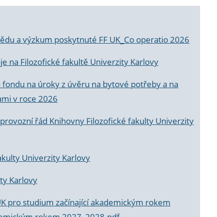
a vědu a výzkum poskytnuté FF UK_Co operatio 2026
 na Filozofické fakultě Univerzity Karlovy
o fondu na úroky z úvěru na bytové potřeby a na
ami v roce 2026
rovozní řád Knihovny Filozofické fakulty Univerzity
akulty Univerzity Karlovy
ty Karlovy
UK pro studium začínající akademickým rokem
akademickým rokem 2027_2028.pdf