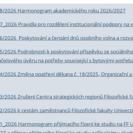
 8/2026 Harmonogram akademického roku 2026/2027
 7_2026 Pravidla pro rozdělení institucionální podpory n
6/2026 Poskytování a čerpání dnů osobního volna a rozvoje
 5/2026 Podrobnosti k poskytování příspěvku ze sociálníh
účelového úvěru na potřeby související s bytovými potřeb
 4/2026 Změna opatření děkana č. 18/2025, Organizační a p
3/2026 Zrušení Centra strategických regionů Filozofické f
 2/2026 k
cestám zaměstnanců Filozofické fakulty Univerzi
 1_2026 Harmonogram přijímacího řízení ke studiu na FF 
7 a příprav přijímacího řízení ke studiu začínajícímu 