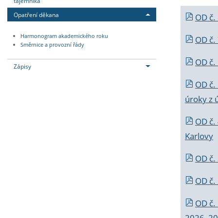
tajemníka
Opatření děkana
OD č.
Harmonogram akademického roku
OD č.
Směrnice a provozní řády
OD č. 
Zápisy
OD č.
úroky z 
OD č.
Karlovy
OD č. 
OD č.
OD č.
2026_202