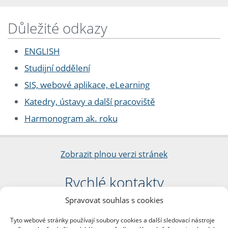
Důležité odkazy
ENGLISH
Studijní oddělení
SIS, webové aplikace, eLearning
Katedry, ústavy a další pracoviště
Harmonogram ak. roku
Zobrazit plnou verzi stránek
Rychlé kontakty
Spravovat souhlas s cookies
Filozofická fakulta
Univerzita Karlova
Tyto webové stránky používají soubory cookies a další sledovací nástroje
nám. Jana Palacha 1/2