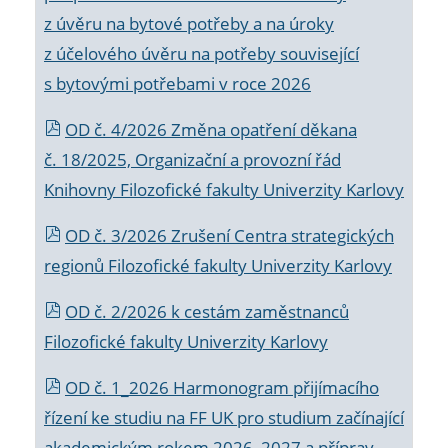
z úvěru na bytové potřeby a na úroky
z účelového úvěru na potřeby související
s bytovými potřebami v roce 2026
OD č. 4/2026 Změna opatření děkana
č. 18/2025, Organizační a provozní řád
Knihovny Filozofické fakulty Univerzity Karlovy
OD č. 3/2026 Zrušení Centra strategických
regionů Filozofické fakulty Univerzity Karlovy
OD č. 2/2026 k
cestám zaměstnanců
Filozofické fakulty Univerzity Karlovy
OD č. 1_2026 Harmonogram přijímacího
řízení ke studiu na FF UK pro studium začínající
akademickým rokem 2026_2027 a příprav