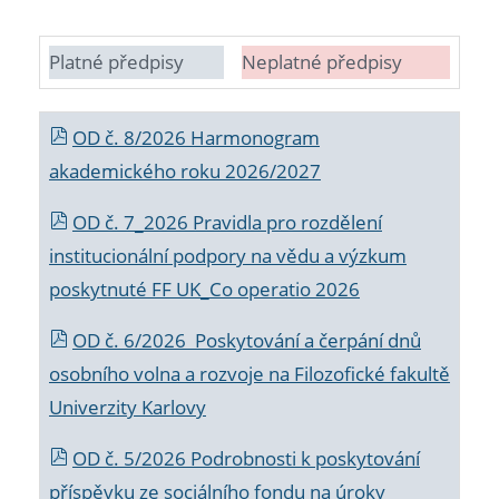
Platné předpisy
Neplatné předpisy
OD č. 8/2026 Harmonogram
akademického roku 2026/2027
OD č. 7_2026 Pravidla pro rozdělení
institucionální podpory na vědu a výzkum
poskytnuté FF UK_Co operatio 2026
OD č. 6/2026 Poskytování a čerpání dnů
osobního volna a rozvoje na Filozofické fakultě
Univerzity Karlovy
OD č. 5/2026 Podrobnosti k poskytování
příspěvku ze sociálního fondu na úroky