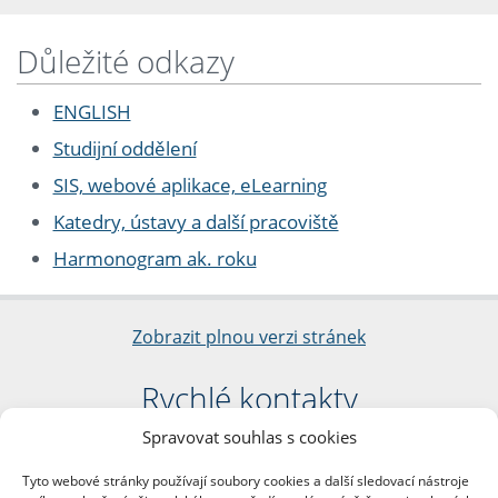
Důležité odkazy
ENGLISH
Studijní oddělení
SIS, webové aplikace, eLearning
Katedry, ústavy a další pracoviště
Harmonogram ak. roku
Zobrazit plnou verzi stránek
Rychlé kontakty
Spravovat souhlas s cookies
Filozofická fakulta
Univerzita Karlova
Tyto webové stránky používají soubory cookies a další sledovací nástroje
nám. Jana Palacha 1/2