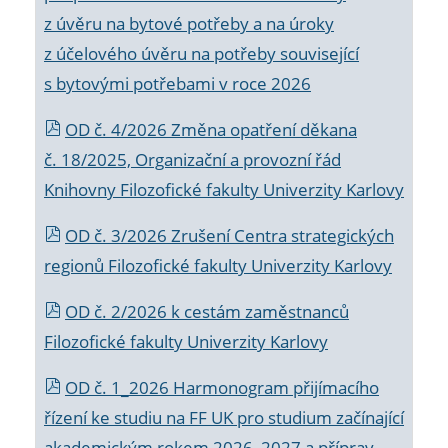
z úvěru na bytové potřeby a na úroky
z účelového úvěru na potřeby související
s bytovými potřebami v roce 2026
OD č. 4/2026 Změna opatření děkana
č. 18/2025, Organizační a provozní řád
Knihovny Filozofické fakulty Univerzity Karlovy
OD č. 3/2026 Zrušení Centra strategických
regionů Filozofické fakulty Univerzity Karlovy
OD č. 2/2026 k
cestám zaměstnanců
Filozofické fakulty Univerzity Karlovy
OD č. 1_2026 Harmonogram přijímacího
řízení ke studiu na FF UK pro studium začínající
akademickým rokem 2026_2027 a příprav