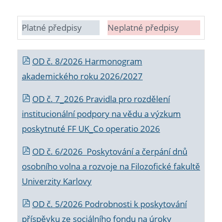
Platné předpisy
Neplatné předpisy
OD č. 8/2026 Harmonogram
akademického roku 2026/2027
OD č. 7_2026 Pravidla pro rozdělení
institucionální podpory na vědu a výzkum
poskytnuté FF UK_Co operatio 2026
OD č. 6/2026 Poskytování a čerpání dnů
osobního volna a rozvoje na Filozofické fakultě
Univerzity Karlovy
OD č. 5/2026 Podrobnosti k poskytování
příspěvku ze sociálního fondu na úroky