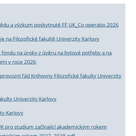
a vědu a výzkum poskytnuté FF UK_Co operatio 2026
 na Filozofické fakultě Univerzity Karlovy
o fondu na úroky z úvěru na bytové potřeby a na
ami v roce 2026
rovozní řád Knihovny Filozofické fakulty Univerzity
akulty Univerzity Karlovy
ty Karlovy
UK pro studium začínající akademickým rokem
akademickým rokem 2027_2028.pdf