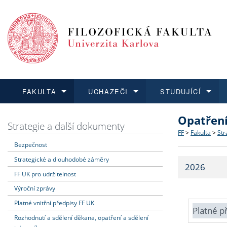
FAKULTA
UCHAZEČI
STUDUJÍCÍ
Opatřen
FAKULTA
UCHAZEČI
STUDUJÍCÍ
VĚDA A VÝZKUM
ZAHRANIČÍ
Struktura a
Co studova
Bakalářsk
O vědě a 
Aktuální n
Strategie a další dokumenty
FF
>
Fakulta
>
Str
Bezpečnost
Dozvědět se více
Podat přihlášku
Dozvědět se více
Dozvědět se více
Dozvědět se více
Strategie 
Učitelské 
Doktorské
Akademické
Vyjíždějící
Strategické a dlouhodobé záměry
2026
Podpora a
Informace 
Rigorózní 
Granty a p
Přijíždějíc
FF UK pro udržitelnost
Výroční zprávy
Absolventi
Vyjíždějíc
Platné vnitřní předpisy FF UK
Platné p
Rozhodnutí a sdělení děkana, opatření a sdělení
Fakultní š