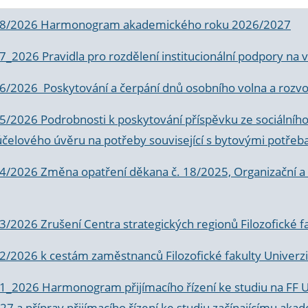
 8/2026 Harmonogram akademického roku 2026/2027
 7_2026 Pravidla pro rozdělení institucionální podpory n
6/2026 Poskytování a čerpání dnů osobního volna a rozvoje
 5/2026 Podrobnosti k poskytování příspěvku ze sociálníh
účelového úvěru na potřeby související s bytovými potřeb
 4/2026 Změna opatření děkana č. 18/2025, Organizační a p
3/2026 Zrušení Centra strategických regionů Filozofické f
 2/2026 k
cestám zaměstnanců Filozofické fakulty Univerzi
 1_2026 Harmonogram přijímacího řízení ke studiu na FF 
7 a příprav přijímacího řízení ke studiu začínajícímu 