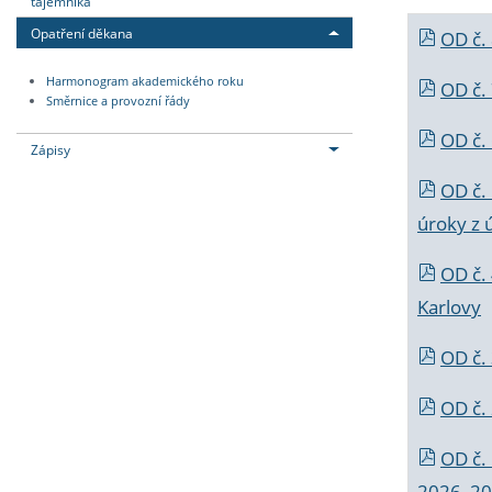
tajemníka
Opatření děkana
OD č.
Harmonogram akademického roku
OD č.
Směrnice a provozní řády
OD č. 
Zápisy
OD č.
úroky z 
OD č.
Karlovy
OD č. 
OD č.
OD č.
2026_202