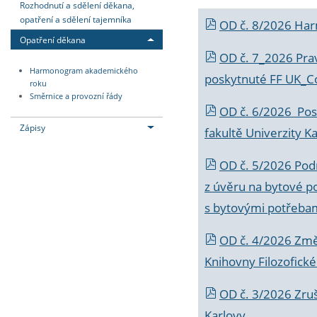
Rozhodnutí a sdělení děkana,
opatření a sdělení tajemníka
OD č. 8/2026 Ha
Opatření děkana
OD č. 7_2026 Prav
Harmonogram akademického
poskytnuté FF UK_C
roku
Směrnice a provozní řády
OD č. 6/2026 Posk
Zápisy
fakultě Univerzity K
OD č. 5/2026 Podr
z úvěru na bytové po
s bytovými potřebam
OD č. 4/2026 Změ
Knihovny Filozofické
OD č. 3/2026 Zruš
Karlovy