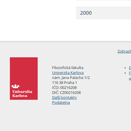
2000
Zobrazi
Filozofická fakulta
E
Univerzita Karlova
F
nám. Jana Palacha 1/2
a
116 38 Praha 1
IČO: 00216208
DIČ: CZ00216208
Další kontakty
Podatelna