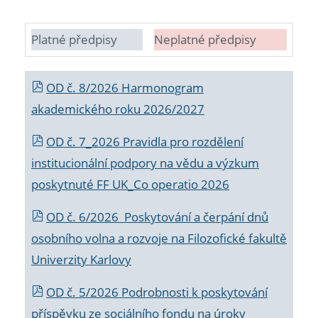
Platné předpisy
Neplatné předpisy
OD č. 8/2026 Harmonogram
akademického roku 2026/2027
OD č. 7_2026 Pravidla pro rozdělení
institucionální podpory na vědu a výzkum
poskytnuté FF UK_Co operatio 2026
OD č. 6/2026 Poskytování a čerpání dnů
osobního volna a rozvoje na Filozofické fakultě
Univerzity Karlovy
OD č. 5/2026 Podrobnosti k poskytování
příspěvku ze sociálního fondu na úroky