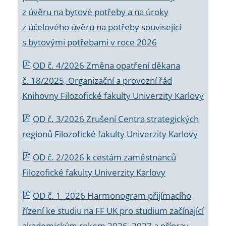
z úvěru na bytové potřeby a na úroky
z účelového úvěru na potřeby související
s bytovými potřebami v roce 2026
OD č. 4/2026 Změna opatření děkana
č. 18/2025, Organizační a provozní řád
Knihovny Filozofické fakulty Univerzity Karlovy
OD č. 3/2026 Zrušení Centra strategických
regionů Filozofické fakulty Univerzity Karlovy
OD č. 2/2026 k
cestám zaměstnanců
Filozofické fakulty Univerzity Karlovy
OD č. 1_2026 Harmonogram přijímacího
řízení ke studiu na FF UK pro studium začínající
akademickým rokem 2026_2027 a příprav