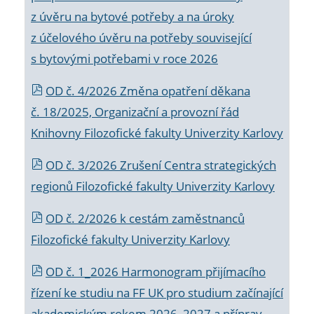
z úvěru na bytové potřeby a na úroky
z účelového úvěru na potřeby související
s bytovými potřebami v roce 2026
OD č. 4/2026 Změna opatření děkana
č. 18/2025, Organizační a provozní řád
Knihovny Filozofické fakulty Univerzity Karlovy
OD č. 3/2026 Zrušení Centra strategických
regionů Filozofické fakulty Univerzity Karlovy
OD č. 2/2026 k
cestám zaměstnanců
Filozofické fakulty Univerzity Karlovy
OD č. 1_2026 Harmonogram přijímacího
řízení ke studiu na FF UK pro studium začínající
akademickým rokem 2026_2027 a příprav