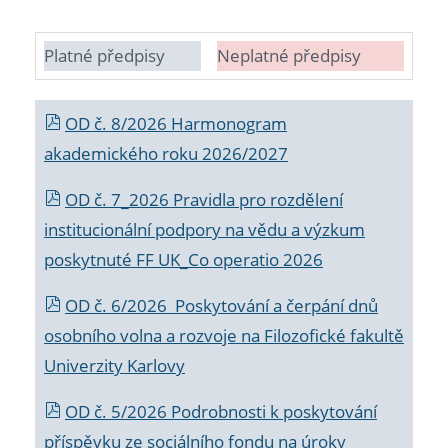
Platné předpisy
Neplatné předpisy
OD č. 8/2026 Harmonogram
akademického roku 2026/2027
OD č. 7_2026 Pravidla pro rozdělení
institucionální podpory na vědu a výzkum
poskytnuté FF UK_Co operatio 2026
OD č. 6/2026 Poskytování a čerpání dnů
osobního volna a rozvoje na Filozofické fakultě
Univerzity Karlovy
OD č. 5/2026 Podrobnosti k poskytování
příspěvku ze sociálního fondu na úroky