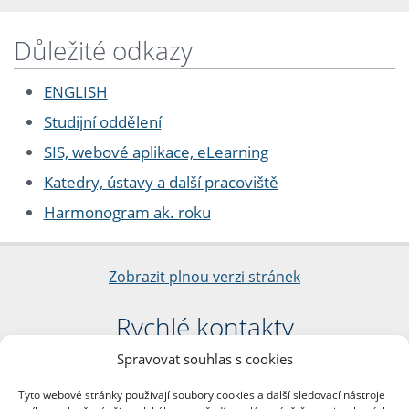
Důležité odkazy
ENGLISH
Studijní oddělení
SIS, webové aplikace, eLearning
Katedry, ústavy a další pracoviště
Harmonogram ak. roku
Zobrazit plnou verzi stránek
Rychlé kontakty
Spravovat souhlas s cookies
Filozofická fakulta
Univerzita Karlova
Tyto webové stránky používají soubory cookies a další sledovací nástroje
nám. Jana Palacha 1/2