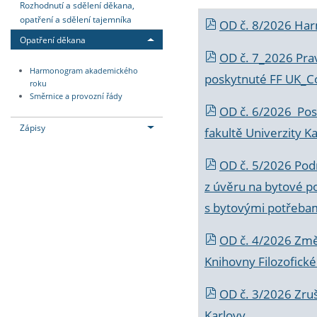
Rozhodnutí a sdělení děkana,
opatření a sdělení tajemníka
OD č. 8/2026 Ha
Opatření děkana
OD č. 7_2026 Prav
Harmonogram akademického
poskytnuté FF UK_C
roku
Směrnice a provozní řády
OD č. 6/2026 Posk
Zápisy
fakultě Univerzity K
OD č. 5/2026 Podr
z úvěru na bytové po
s bytovými potřebam
OD č. 4/2026 Změ
Knihovny Filozofické
OD č. 3/2026 Zruš
Karlovy