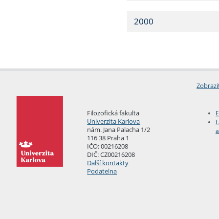
2000
Zobrazi
Filozofická fakulta
E
Univerzita Karlova
F
nám. Jana Palacha 1/2
a
116 38 Praha 1
IČO: 00216208
DIČ: CZ00216208
Další kontakty
Podatelna