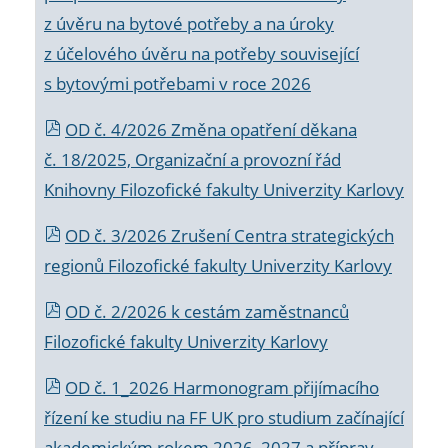
z úvěru na bytové potřeby a na úroky
z účelového úvěru na potřeby související
s bytovými potřebami v roce 2026
OD č. 4/2026 Změna opatření děkana
č. 18/2025, Organizační a provozní řád
Knihovny Filozofické fakulty Univerzity Karlovy
OD č. 3/2026 Zrušení Centra strategických
regionů Filozofické fakulty Univerzity Karlovy
OD č. 2/2026 k
cestám zaměstnanců
Filozofické fakulty Univerzity Karlovy
OD č. 1_2026 Harmonogram přijímacího
řízení ke studiu na FF UK pro studium začínající
akademickým rokem 2026_2027 a příprav