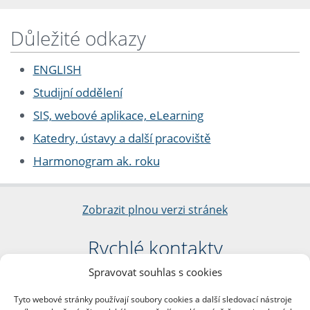
Důležité odkazy
ENGLISH
Studijní oddělení
SIS, webové aplikace, eLearning
Katedry, ústavy a další pracoviště
Harmonogram ak. roku
Zobrazit plnou verzi stránek
Rychlé kontakty
Spravovat souhlas s cookies
Filozofická fakulta
Univerzita Karlova
Tyto webové stránky používají soubory cookies a další sledovací nástroje
nám. Jana Palacha 1/2