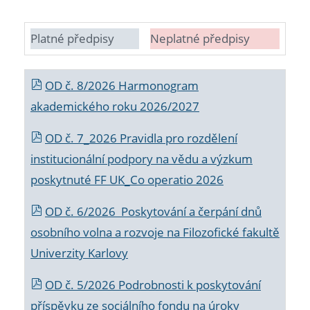
Platné předpisy
Neplatné předpisy
OD č. 8/2026 Harmonogram
akademického roku 2026/2027
OD č. 7_2026 Pravidla pro rozdělení
institucionální podpory na vědu a výzkum
poskytnuté FF UK_Co operatio 2026
OD č. 6/2026 Poskytování a čerpání dnů
osobního volna a rozvoje na Filozofické fakultě
Univerzity Karlovy
OD č. 5/2026 Podrobnosti k poskytování
příspěvku ze sociálního fondu na úroky