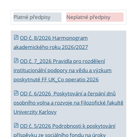
Platné předpisy
Neplatné předpisy
OD č. 8/2026 Harmonogram
akademického roku 2026/2027
OD č. 7_2026 Pravidla pro rozdělení
institucionální podpory na vědu a výzkum
poskytnuté FF UK_Co operatio 2026
OD č. 6/2026 Poskytování a čerpání dnů
osobního volna a rozvoje na Filozofické fakultě
Univerzity Karlovy
OD č. 5/2026 Podrobnosti k poskytování
příspěvku ze sociálního fondu na úroky