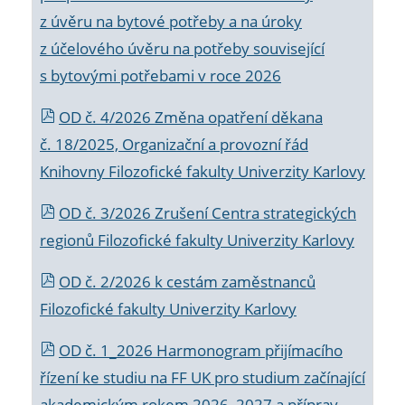
z úvěru na bytové potřeby a na úroky
z účelového úvěru na potřeby související
s bytovými potřebami v roce 2026
OD č. 4/2026 Změna opatření děkana
č. 18/2025, Organizační a provozní řád
Knihovny Filozofické fakulty Univerzity Karlovy
OD č. 3/2026 Zrušení Centra strategických
regionů Filozofické fakulty Univerzity Karlovy
OD č. 2/2026 k
cestám zaměstnanců
Filozofické fakulty Univerzity Karlovy
OD č. 1_2026 Harmonogram přijímacího
řízení ke studiu na FF UK pro studium začínající
akademickým rokem 2026_2027 a příprav