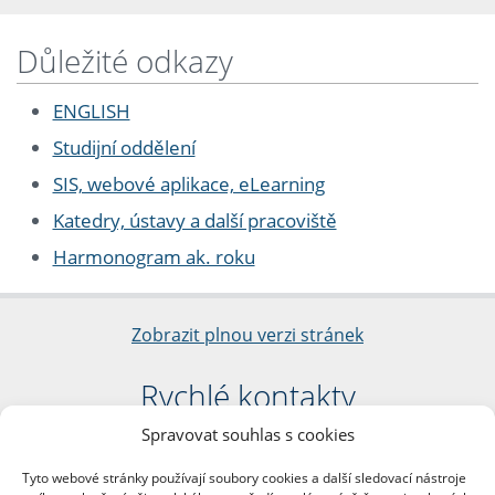
Důležité odkazy
ENGLISH
Studijní oddělení
SIS, webové aplikace, eLearning
Katedry, ústavy a další pracoviště
Harmonogram ak. roku
Zobrazit plnou verzi stránek
Rychlé kontakty
Spravovat souhlas s cookies
Filozofická fakulta
Univerzita Karlova
Tyto webové stránky používají soubory cookies a další sledovací nástroje
nám. Jana Palacha 1/2