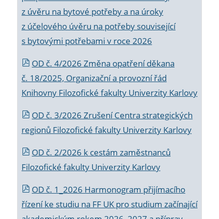
z úvěru na bytové potřeby a na úroky
z účelového úvěru na potřeby související
s bytovými potřebami v roce 2026
OD č. 4/2026 Změna opatření děkana
č. 18/2025, Organizační a provozní řád
Knihovny Filozofické fakulty Univerzity Karlovy
OD č. 3/2026 Zrušení Centra strategických
regionů Filozofické fakulty Univerzity Karlovy
OD č. 2/2026 k
cestám zaměstnanců
Filozofické fakulty Univerzity Karlovy
OD č. 1_2026 Harmonogram přijímacího
řízení ke studiu na FF UK pro studium začínající
akademickým rokem 2026_2027 a příprav