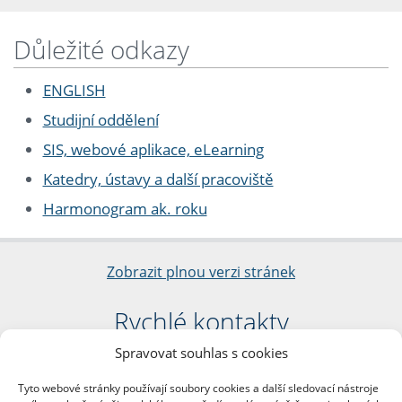
Důležité odkazy
ENGLISH
Studijní oddělení
SIS, webové aplikace, eLearning
Katedry, ústavy a další pracoviště
Harmonogram ak. roku
Zobrazit plnou verzi stránek
Rychlé kontakty
Spravovat souhlas s cookies
Filozofická fakulta
Univerzita Karlova
Tyto webové stránky používají soubory cookies a další sledovací nástroje
nám. Jana Palacha 1/2