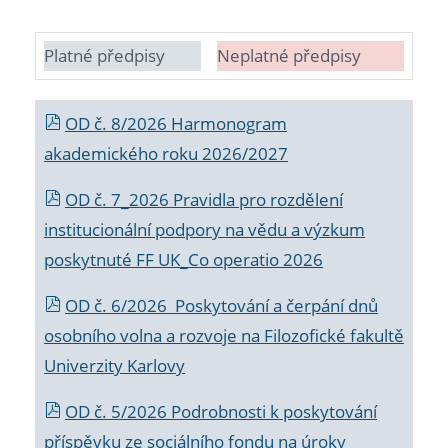
Platné předpisy
Neplatné předpisy
OD č. 8/2026 Harmonogram
akademického roku 2026/2027
OD č. 7_2026 Pravidla pro rozdělení
institucionální podpory na vědu a výzkum
poskytnuté FF UK_Co operatio 2026
OD č. 6/2026 Poskytování a čerpání dnů
osobního volna a rozvoje na Filozofické fakultě
Univerzity Karlovy
OD č. 5/2026 Podrobnosti k poskytování
příspěvku ze sociálního fondu na úroky