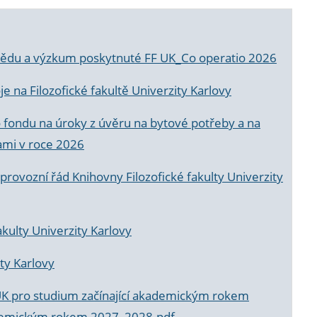
a vědu a výzkum poskytnuté FF UK_Co operatio 2026
 na Filozofické fakultě Univerzity Karlovy
o fondu na úroky z úvěru na bytové potřeby a na
ami v roce 2026
rovozní řád Knihovny Filozofické fakulty Univerzity
akulty Univerzity Karlovy
ty Karlovy
UK pro studium začínající akademickým rokem
akademickým rokem 2027_2028.pdf