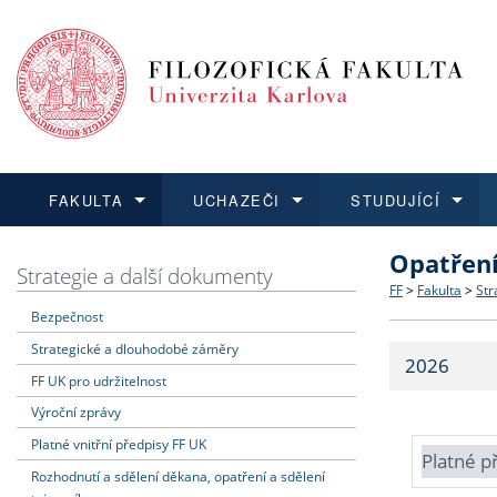
FAKULTA
UCHAZEČI
STUDUJÍCÍ
Opatřen
FAKULTA
UCHAZEČI
STUDUJÍCÍ
VĚDA A VÝZKUM
ZAHRANIČÍ
Struktura a
Co studova
Bakalářsk
O vědě a 
Aktuální n
Strategie a další dokumenty
FF
>
Fakulta
>
Str
Bezpečnost
Dozvědět se více
Podat přihlášku
Dozvědět se více
Dozvědět se více
Dozvědět se více
Strategie 
Učitelské 
Doktorské
Akademické
Vyjíždějící
Strategické a dlouhodobé záměry
2026
Podpora a
Informace 
Rigorózní 
Granty a p
Přijíždějíc
FF UK pro udržitelnost
Výroční zprávy
Absolventi
Vyjíždějíc
Platné vnitřní předpisy FF UK
Platné p
Rozhodnutí a sdělení děkana, opatření a sdělení
Fakultní š