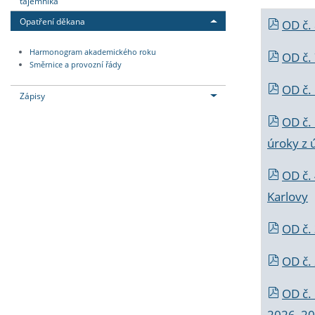
tajemníka
Opatření děkana
OD č.
Harmonogram akademického roku
OD č.
Směrnice a provozní řády
OD č. 
Zápisy
OD č.
úroky z 
OD č.
Karlovy
OD č. 
OD č.
OD č.
2026_202