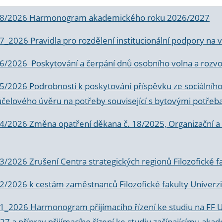
 8/2026 Harmonogram akademického roku 2026/2027
 7_2026 Pravidla pro rozdělení institucionální podpory n
6/2026 Poskytování a čerpání dnů osobního volna a rozvoje
 5/2026 Podrobnosti k poskytování příspěvku ze sociálníh
účelového úvěru na potřeby související s bytovými potřeb
 4/2026 Změna opatření děkana č. 18/2025, Organizační a p
3/2026 Zrušení Centra strategických regionů Filozofické f
 2/2026 k
cestám zaměstnanců Filozofické fakulty Univerzi
 1_2026 Harmonogram přijímacího řízení ke studiu na FF 
7 a příprav přijímacího řízení ke studiu začínajícímu 