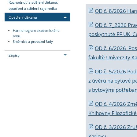
Rozhodnutí a sdělení děkana,
opatření a sdělení tajemníka
OD č. 8/2026 Ha
Opatření děkana
OD č. 7_2026 Prav
Harmonogram akademického
poskytnuté FF UK_C
roku
Směrnice a provozní řády
OD č. 6/2026 Posk
Zápisy
fakultě Univerzity K
OD č. 5/2026 Podr
z úvěru na bytové po
s bytovými potřebam
OD č. 4/2026 Změ
Knihovny Filozofické
OD č. 3/2026 Zruš
Karlovy