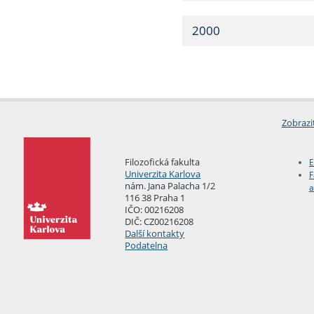
2000
Zobrazi
Filozofická fakulta
E
Univerzita Karlova
F
nám. Jana Palacha 1/2
a
116 38 Praha 1
IČO: 00216208
DIČ: CZ00216208
Další kontakty
Podatelna