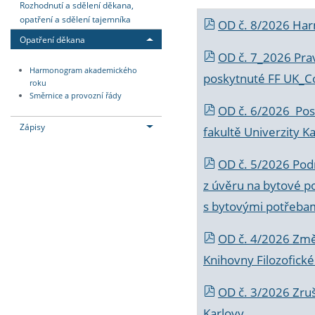
Rozhodnutí a sdělení děkana,
opatření a sdělení tajemníka
OD č. 8/2026 Ha
Opatření děkana
OD č. 7_2026 Prav
Harmonogram akademického
poskytnuté FF UK_C
roku
Směrnice a provozní řády
OD č. 6/2026 Posk
Zápisy
fakultě Univerzity K
OD č. 5/2026 Podr
z úvěru na bytové po
s bytovými potřebam
OD č. 4/2026 Změ
Knihovny Filozofické
OD č. 3/2026 Zruš
Karlovy