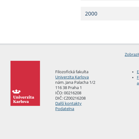
2000
Zobrazi
Filozofická fakulta
E
Univerzita Karlova
F
nám. Jana Palacha 1/2
a
116 38 Praha 1
IČO: 00216208
DIČ: CZ00216208
Další kontakty
Podatelna