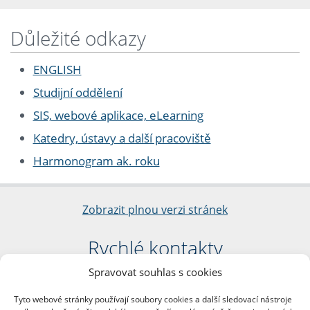
Důležité odkazy
ENGLISH
Studijní oddělení
SIS, webové aplikace, eLearning
Katedry, ústavy a další pracoviště
Harmonogram ak. roku
Zobrazit plnou verzi stránek
Rychlé kontakty
Spravovat souhlas s cookies
Filozofická fakulta
Univerzita Karlova
Tyto webové stránky používají soubory cookies a další sledovací nástroje
nám. Jana Palacha 1/2