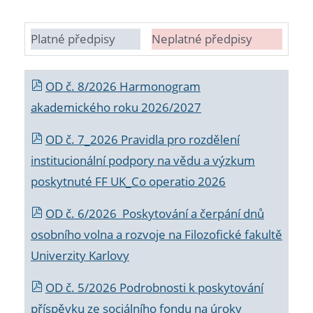
Platné předpisy
Neplatné předpisy
OD č. 8/2026 Harmonogram
akademického roku 2026/2027
OD č. 7_2026 Pravidla pro rozdělení
institucionální podpory na vědu a výzkum
poskytnuté FF UK_Co operatio 2026
OD č. 6/2026 Poskytování a čerpání dnů
osobního volna a rozvoje na Filozofické fakultě
Univerzity Karlovy
OD č. 5/2026 Podrobnosti k poskytování
příspěvku ze sociálního fondu na úroky