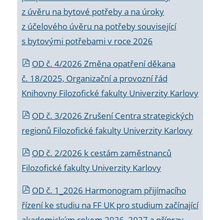
z úvěru na bytové potřeby a na úroky
z účelového úvěru na potřeby související
s bytovými potřebami v roce 2026
OD č. 4/2026 Změna opatření děkana
č. 18/2025, Organizační a provozní řád
Knihovny Filozofické fakulty Univerzity Karlovy
OD č. 3/2026 Zrušení Centra strategických
regionů Filozofické fakulty Univerzity Karlovy
OD č. 2/2026 k
cestám zaměstnanců
Filozofické fakulty Univerzity Karlovy
OD č. 1_2026 Harmonogram přijímacího
řízení ke studiu na FF UK pro studium začínající
akademickým rokem 2026_2027 a příprav