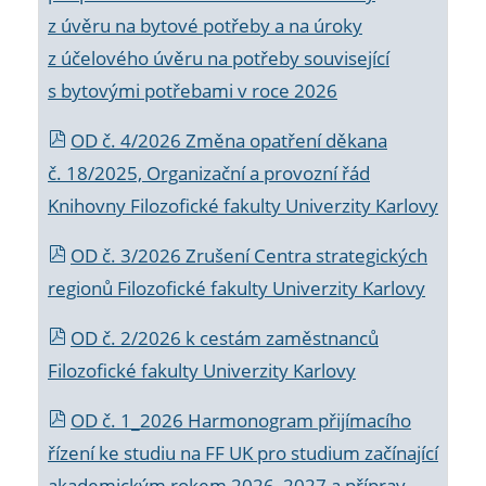
z úvěru na bytové potřeby a na úroky
z účelového úvěru na potřeby související
s bytovými potřebami v roce 2026
OD č. 4/2026 Změna opatření děkana
č. 18/2025, Organizační a provozní řád
Knihovny Filozofické fakulty Univerzity Karlovy
OD č. 3/2026 Zrušení Centra strategických
regionů Filozofické fakulty Univerzity Karlovy
OD č. 2/2026 k
cestám zaměstnanců
Filozofické fakulty Univerzity Karlovy
OD č. 1_2026 Harmonogram přijímacího
řízení ke studiu na FF UK pro studium začínající
akademickým rokem 2026_2027 a příprav