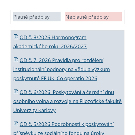
Platné předpisy
Neplatné předpisy
OD č. 8/2026 Harmonogram
akademického roku 2026/2027
OD č. 7_2026 Pravidla pro rozdělení
institucionální podpory na vědu a výzkum
poskytnuté FF UK_Co operatio 2026
OD č. 6/2026 Poskytování a čerpání dnů
osobního volna a rozvoje na Filozofické fakultě
Univerzity Karlovy
OD č. 5/2026 Podrobnosti k poskytování
příspěvku ze sociálního fondu na úroky