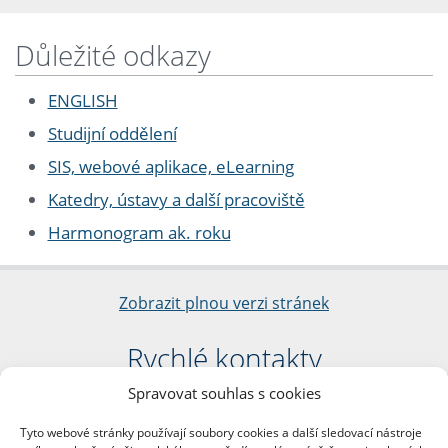
Důležité odkazy
ENGLISH
Studijní oddělení
SIS, webové aplikace, eLearning
Katedry, ústavy a další pracoviště
Harmonogram ak. roku
Zobrazit plnou verzi stránek
Rychlé kontakty
Spravovat souhlas s cookies
Filozofická fakulta
Univerzita Karlova
Tyto webové stránky používají soubory cookies a další sledovací nástroje
nám. Jana Palacha 1/2