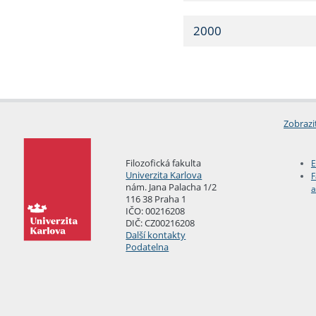
2000
Zobrazi
Filozofická fakulta
E
Univerzita Karlova
F
nám. Jana Palacha 1/2
a
116 38 Praha 1
IČO: 00216208
DIČ: CZ00216208
Další kontakty
Podatelna