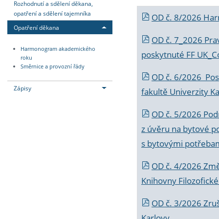
Rozhodnutí a sdělení děkana,
opatření a sdělení tajemníka
OD č. 8/2026 Ha
Opatření děkana
OD č. 7_2026 Prav
Harmonogram akademického
poskytnuté FF UK_C
roku
Směrnice a provozní řády
OD č. 6/2026 Posk
Zápisy
fakultě Univerzity K
OD č. 5/2026 Podr
z úvěru na bytové po
s bytovými potřebam
OD č. 4/2026 Změ
Knihovny Filozofické
OD č. 3/2026 Zruš
Karlovy