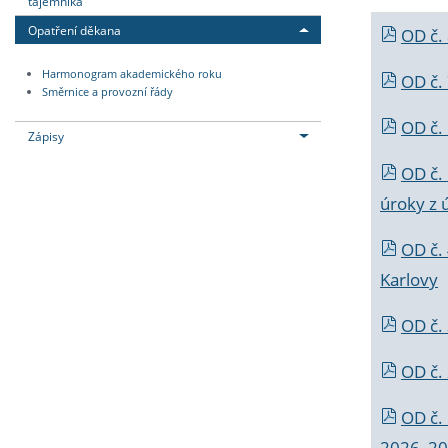
tajemníka
Opatření děkana
OD č.
Harmonogram akademického roku
OD č.
Směrnice a provozní řády
OD č. 
Zápisy
OD č.
úroky z 
OD č.
Karlovy
OD č. 
OD č.
OD č.
2026_202