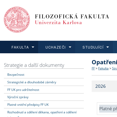
FAKULTA
UCHAZEČI
STUDUJÍCÍ
Opatřen
FAKULTA
UCHAZEČI
STUDUJÍCÍ
VĚDA A VÝZKUM
ZAHRANIČÍ
Struktura a
Co studova
Bakalářsk
O vědě a 
Aktuální n
Strategie a další dokumenty
FF
>
Fakulta
>
Str
Bezpečnost
Dozvědět se více
Podat přihlášku
Dozvědět se více
Dozvědět se více
Dozvědět se více
Strategie 
Učitelské 
Doktorské
Akademické
Vyjíždějící
Strategické a dlouhodobé záměry
2026
Podpora a
Informace 
Rigorózní 
Granty a p
Přijíždějíc
FF UK pro udržitelnost
Výroční zprávy
Absolventi
Vyjíždějíc
Platné vnitřní předpisy FF UK
Platné p
Rozhodnutí a sdělení děkana, opatření a sdělení
Fakultní š