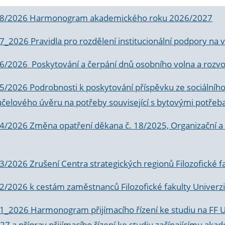
 8/2026 Harmonogram akademického roku 2026/2027
 7_2026 Pravidla pro rozdělení institucionální podpory n
6/2026 Poskytování a čerpání dnů osobního volna a rozvoje
 5/2026 Podrobnosti k poskytování příspěvku ze sociálníh
účelového úvěru na potřeby související s bytovými potřeb
 4/2026 Změna opatření děkana č. 18/2025, Organizační a p
3/2026 Zrušení Centra strategických regionů Filozofické f
 2/2026 k
cestám zaměstnanců Filozofické fakulty Univerzi
 1_2026 Harmonogram přijímacího řízení ke studiu na FF 
7 a příprav přijímacího řízení ke studiu začínajícímu 