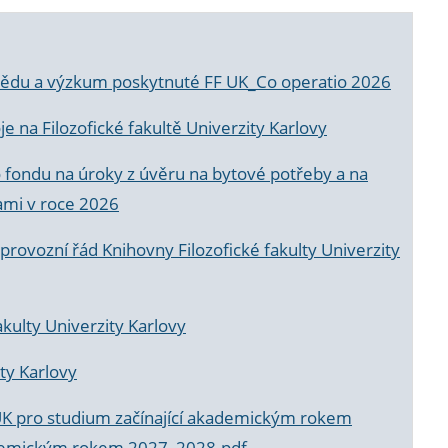
a vědu a výzkum poskytnuté FF UK_Co operatio 2026
 na Filozofické fakultě Univerzity Karlovy
o fondu na úroky z úvěru na bytové potřeby a na
ami v roce 2026
rovozní řád Knihovny Filozofické fakulty Univerzity
akulty Univerzity Karlovy
ty Karlovy
UK pro studium začínající akademickým rokem
akademickým rokem 2027_2028.pdf