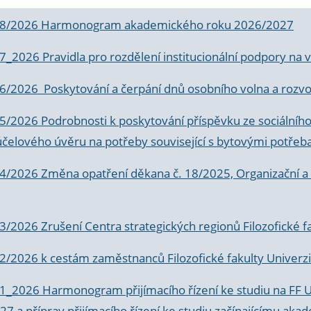
 8/2026 Harmonogram akademického roku 2026/2027
 7_2026 Pravidla pro rozdělení institucionální podpory n
6/2026 Poskytování a čerpání dnů osobního volna a rozvoje
 5/2026 Podrobnosti k poskytování příspěvku ze sociálníh
účelového úvěru na potřeby související s bytovými potřeb
 4/2026 Změna opatření děkana č. 18/2025, Organizační a p
3/2026 Zrušení Centra strategických regionů Filozofické f
 2/2026 k
cestám zaměstnanců Filozofické fakulty Univerzi
 1_2026 Harmonogram přijímacího řízení ke studiu na FF 
7 a příprav přijímacího řízení ke studiu začínajícímu 