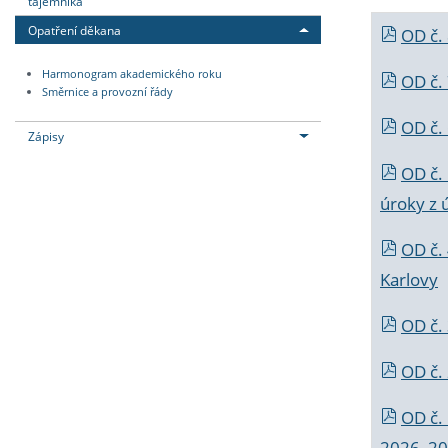
tajemníka
Opatření děkana
OD č.
Harmonogram akademického roku
OD č.
Směrnice a provozní řády
OD č. 
Zápisy
OD č.
úroky z 
OD č.
Karlovy
OD č. 
OD č.
OD č.
2026_202