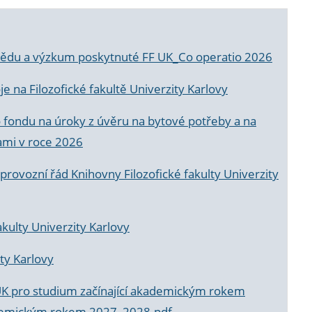
a vědu a výzkum poskytnuté FF UK_Co operatio 2026
 na Filozofické fakultě Univerzity Karlovy
o fondu na úroky z úvěru na bytové potřeby a na
ami v roce 2026
rovozní řád Knihovny Filozofické fakulty Univerzity
akulty Univerzity Karlovy
ty Karlovy
UK pro studium začínající akademickým rokem
akademickým rokem 2027_2028.pdf