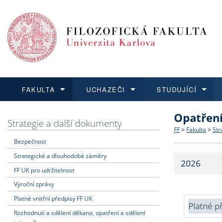
FAKULTA
UCHAZEČI
STUDUJÍCÍ
Opatřen
FAKULTA
UCHAZEČI
STUDUJÍCÍ
VĚDA A VÝZKUM
ZAHRANIČÍ
Struktura a
Co studova
Bakalářsk
O vědě a 
Aktuální n
Strategie a další dokumenty
FF
>
Fakulta
>
Str
Bezpečnost
Dozvědět se více
Podat přihlášku
Dozvědět se více
Dozvědět se více
Dozvědět se více
Strategie 
Učitelské 
Doktorské
Akademické
Vyjíždějící
Strategické a dlouhodobé záměry
2026
Podpora a
Informace 
Rigorózní 
Granty a p
Přijíždějíc
FF UK pro udržitelnost
Výroční zprávy
Absolventi
Vyjíždějíc
Platné vnitřní předpisy FF UK
Platné p
Rozhodnutí a sdělení děkana, opatření a sdělení
Fakultní š