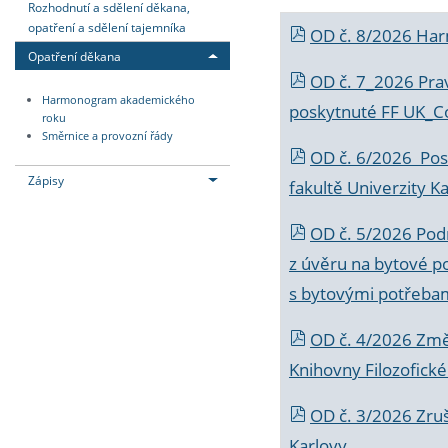
Rozhodnutí a sdělení děkana,
opatření a sdělení tajemníka
OD č. 8/2026 Ha
Opatření děkana
OD č. 7_2026 Prav
Harmonogram akademického
poskytnuté FF UK_C
roku
Směrnice a provozní řády
OD č. 6/2026 Posk
Zápisy
fakultě Univerzity K
OD č. 5/2026 Podr
z úvěru na bytové po
s bytovými potřebam
OD č. 4/2026 Změ
Knihovny Filozofické
OD č. 3/2026 Zruš
Karlovy