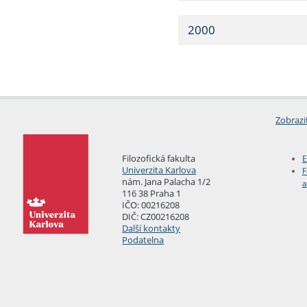
2000
Zobrazi
Filozofická fakulta
E
Univerzita Karlova
F
nám. Jana Palacha 1/2
a
116 38 Praha 1
IČO: 00216208
DIČ: CZ00216208
Další kontakty
Podatelna