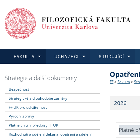
FAKULTA
UCHAZEČI
STUDUJÍCÍ
Opatřen
FAKULTA
UCHAZEČI
STUDUJÍCÍ
VĚDA A VÝZKUM
ZAHRANIČÍ
Struktura a
Co studova
Bakalářsk
O vědě a 
Aktuální n
Strategie a další dokumenty
FF
>
Fakulta
>
Str
Bezpečnost
Dozvědět se více
Podat přihlášku
Dozvědět se více
Dozvědět se více
Dozvědět se více
Strategie 
Učitelské 
Doktorské
Akademické
Vyjíždějící
Strategické a dlouhodobé záměry
2026
Podpora a
Informace 
Rigorózní 
Granty a p
Přijíždějíc
FF UK pro udržitelnost
Výroční zprávy
Absolventi
Vyjíždějíc
Platné vnitřní předpisy FF UK
Platné p
Rozhodnutí a sdělení děkana, opatření a sdělení
Fakultní š