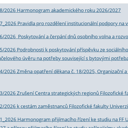
 8/2026 Harmonogram akademického roku 2026/2027
 7_2026 Pravidla pro rozdělení institucionální podpory n
6/2026 Poskytování a čerpání dnů osobního volna a rozvoje
 5/2026 Podrobnosti k poskytování příspěvku ze sociálníh
účelového úvěru na potřeby související s bytovými potřeb
 4/2026 Změna opatření děkana č. 18/2025, Organizační a p
3/2026 Zrušení Centra strategických regionů Filozofické f
 2/2026 k
cestám zaměstnanců Filozofické fakulty Univerzi
 1_2026 Harmonogram přijímacího řízení ke studiu na FF 
7 a příprav přijímacího řízení ke studiu začínajícímu 