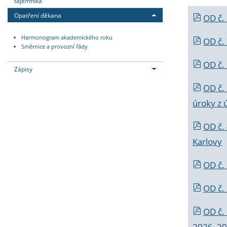
tajemníka
Opatření děkana
OD č.
Harmonogram akademického roku
OD č.
Směrnice a provozní řády
OD č. 
Zápisy
OD č.
úroky z 
OD č.
Karlovy
OD č. 
OD č.
OD č.
2026_202