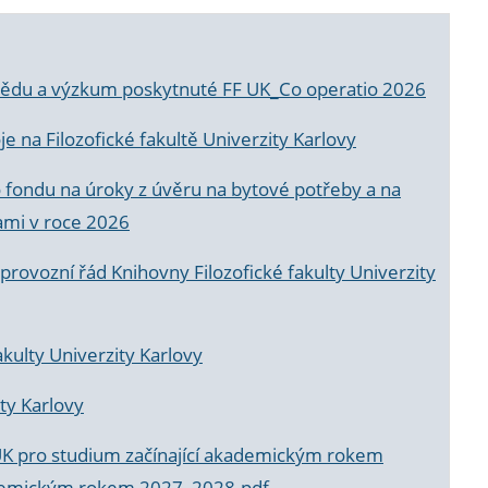
a vědu a výzkum poskytnuté FF UK_Co operatio 2026
 na Filozofické fakultě Univerzity Karlovy
o fondu na úroky z úvěru na bytové potřeby a na
ami v roce 2026
rovozní řád Knihovny Filozofické fakulty Univerzity
akulty Univerzity Karlovy
ty Karlovy
UK pro studium začínající akademickým rokem
akademickým rokem 2027_2028.pdf