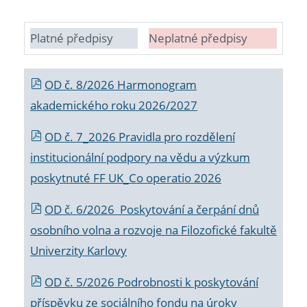
Platné předpisy
Neplatné předpisy
OD č. 8/2026 Harmonogram
akademického roku 2026/2027
OD č. 7_2026 Pravidla pro rozdělení
institucionální podpory na vědu a výzkum
poskytnuté FF UK_Co operatio 2026
OD č. 6/2026 Poskytování a čerpání dnů
osobního volna a rozvoje na Filozofické fakultě
Univerzity Karlovy
OD č. 5/2026 Podrobnosti k poskytování
příspěvku ze sociálního fondu na úroky