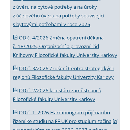
z úvěru na bytové potřeby a na úroky
z účelového úvěru na potřeby související
s bytovými potřebami v roce 2026
OD č. 4/2026 Změna opatření děkana
č. 18/2025, Organizační a provozní řád
Knihovny Filozofické fakulty Univerzity Karlovy
OD č. 3/2026 Zrušení Centra strategických
regionů Filozofické fakulty Univerzity Karlovy
OD č. 2/2026 k
cestám zaměstnanců
Filozofické fakulty Univerzity Karlovy
OD č. 1_2026 Harmonogram přijímacího
řízení ke studiu na FF UK pro studium začínající
akademickým rokem 2026_2027 a příprav