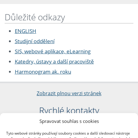
Důležité odkazy
ENGLISH
Studijní oddělení
SIS, webové aplikace, eLearning
Katedry, ústavy a další pracoviště
Harmonogram ak. roku
Zobrazit plnou verzi stránek
Rychlé kontakty
Spravovat souhlas s cookies
Filozofická fakulta
Univerzita Karlova
Tyto webové stránky používají soubory cookies a další sledovací nástroje
nám. Jana Palacha 1/2