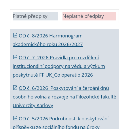
Platné předpisy
Neplatné předpisy
OD č. 8/2026 Harmonogram
akademického roku 2026/2027
OD č. 7_2026 Pravidla pro rozdělení
institucionální podpory na vědu a výzkum
poskytnuté FF UK_Co operatio 2026
OD č. 6/2026 Poskytování a čerpání dnů
osobního volna a rozvoje na Filozofické fakultě
Univerzity Karlovy
OD č. 5/2026 Podrobnosti k poskytování
příspěvku ze sociálního fondu na úroky