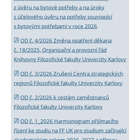
z úvěru na bytové potřeby a na úroky
z účelového úvěru na potřeby související
s bytovými potřebami v roce 2026
OD č. 4/2026 Změna opatření děkana
č. 18/2025, Organizační a provozní řád
Knihovny Filozofické fakulty Univerzity Karlovy
OD č. 3/2026 Zrušení Centra strategických
regionů Filozofické fakulty Univerzity Karlovy
OD č. 2/2026 k
cestám zaměstnanců
Filozofické fakulty Univerzity Karlovy
OD č. 1_2026 Harmonogram přijímacího
řízení ke studiu na FF UK pro studium začínající
akademickým rokem 2026_2027 a příprav