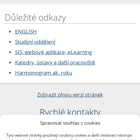
Důležité odkazy
ENGLISH
Studijní oddělení
SIS, webové aplikace, eLearning
Katedry, ústavy a další pracoviště
Harmonogram ak. roku
Zobrazit plnou verzi stránek
Rychlé kontakty
Spravovat souhlas s cookies
Filozofická fakulta
Univerzita Karlova
Tyto webové stránky používají soubory cookies a další sledovací nástroje
nám. Jana Palacha 1/2