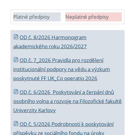
Platné předpisy
Neplatné předpisy
OD č. 8/2026 Harmonogram
akademického roku 2026/2027
OD č. 7_2026 Pravidla pro rozdělení
institucionální podpory na vědu a výzkum
poskytnuté FF UK_Co operatio 2026
OD č. 6/2026 Poskytování a čerpání dnů
osobního volna a rozvoje na Filozofické fakultě
Univerzity Karlovy
OD č. 5/2026 Podrobnosti k poskytování
příspěvku ze sociálního fondu na úroky