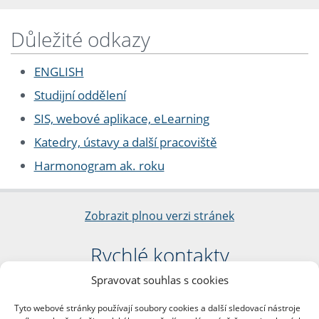
Důležité odkazy
ENGLISH
Studijní oddělení
SIS, webové aplikace, eLearning
Katedry, ústavy a další pracoviště
Harmonogram ak. roku
Zobrazit plnou verzi stránek
Rychlé kontakty
Spravovat souhlas s cookies
Filozofická fakulta
Univerzita Karlova
Tyto webové stránky používají soubory cookies a další sledovací nástroje
nám. Jana Palacha 1/2