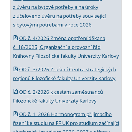
z úvěru na bytové potřeby a na úroky
z účelového úvěru na potřeby související
s bytovými potřebami v roce 2026
OD č. 4/2026 Změna opatření děkana
č. 18/2025, Organizační a provozní řád
Knihovny Filozofické fakulty Univerzity Karlovy
OD č. 3/2026 Zrušení Centra strategických
regionů Filozofické fakulty Univerzity Karlovy
OD č. 2/2026 k
cestám zaměstnanců
Filozofické fakulty Univerzity Karlovy
OD č. 1_2026 Harmonogram přijímacího
řízení ke studiu na FF UK pro studium začínající
akademickým rokem 2026_2027 a příprav