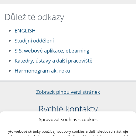
Důležité odkazy
ENGLISH
Studijní oddělení
SIS, webové aplikace, eLearning
Katedry, ústavy a další pracoviště
Harmonogram ak. roku
Zobrazit plnou verzi stránek
Rychlé kontakty
Spravovat souhlas s cookies
Filozofická fakulta
Univerzita Karlova
Tyto webové stránky používají soubory cookies a další sledovací nástroje
nám. Jana Palacha 1/2