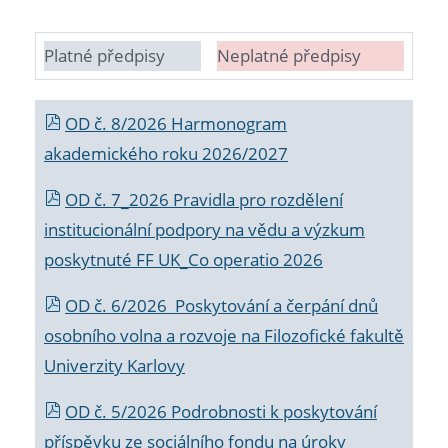
Platné předpisy
Neplatné předpisy
OD č. 8/2026 Harmonogram
akademického roku 2026/2027
OD č. 7_2026 Pravidla pro rozdělení
institucionální podpory na vědu a výzkum
poskytnuté FF UK_Co operatio 2026
OD č. 6/2026 Poskytování a čerpání dnů
osobního volna a rozvoje na Filozofické fakultě
Univerzity Karlovy
OD č. 5/2026 Podrobnosti k poskytování
příspěvku ze sociálního fondu na úroky