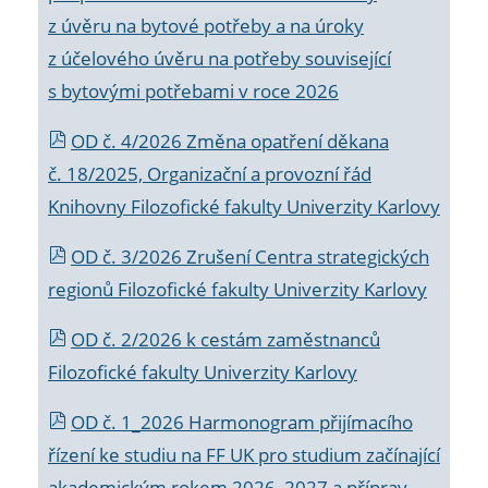
z úvěru na bytové potřeby a na úroky
z účelového úvěru na potřeby související
s bytovými potřebami v roce 2026
OD č. 4/2026 Změna opatření děkana
č. 18/2025, Organizační a provozní řád
Knihovny Filozofické fakulty Univerzity Karlovy
OD č. 3/2026 Zrušení Centra strategických
regionů Filozofické fakulty Univerzity Karlovy
OD č. 2/2026 k
cestám zaměstnanců
Filozofické fakulty Univerzity Karlovy
OD č. 1_2026 Harmonogram přijímacího
řízení ke studiu na FF UK pro studium začínající
akademickým rokem 2026_2027 a příprav