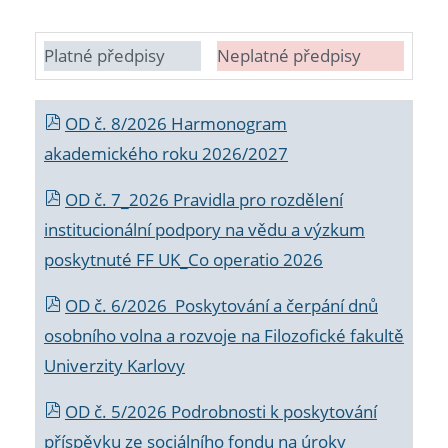
Platné předpisy
Neplatné předpisy
OD č. 8/2026 Harmonogram
akademického roku 2026/2027
OD č. 7_2026 Pravidla pro rozdělení
institucionální podpory na vědu a výzkum
poskytnuté FF UK_Co operatio 2026
OD č. 6/2026 Poskytování a čerpání dnů
osobního volna a rozvoje na Filozofické fakultě
Univerzity Karlovy
OD č. 5/2026 Podrobnosti k poskytování
příspěvku ze sociálního fondu na úroky