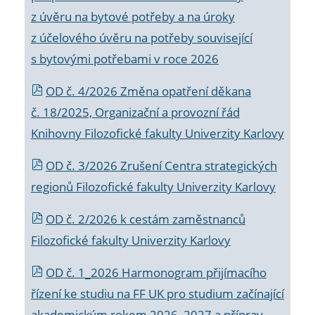
z úvěru na bytové potřeby a na úroky
z účelového úvěru na potřeby související
s bytovými potřebami v roce 2026
OD č. 4/2026 Změna opatření děkana
č. 18/2025, Organizační a provozní řád
Knihovny Filozofické fakulty Univerzity Karlovy
OD č. 3/2026 Zrušení Centra strategických
regionů Filozofické fakulty Univerzity Karlovy
OD č. 2/2026 k
cestám zaměstnanců
Filozofické fakulty Univerzity Karlovy
OD č. 1_2026 Harmonogram přijímacího
řízení ke studiu na FF UK pro studium začínající
akademickým rokem 2026_2027 a příprav