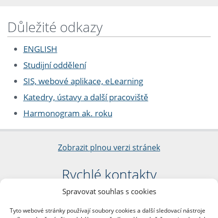
Důležité odkazy
ENGLISH
Studijní oddělení
SIS, webové aplikace, eLearning
Katedry, ústavy a další pracoviště
Harmonogram ak. roku
Zobrazit plnou verzi stránek
Rychlé kontakty
Spravovat souhlas s cookies
Filozofická fakulta
Univerzita Karlova
Tyto webové stránky používají soubory cookies a další sledovací nástroje
nám. Jana Palacha 1/2