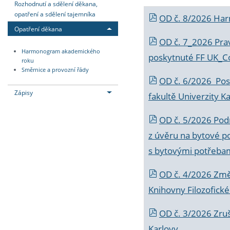
Rozhodnutí a sdělení děkana,
opatření a sdělení tajemníka
OD č. 8/2026 Ha
Opatření děkana
OD č. 7_2026 Prav
Harmonogram akademického
poskytnuté FF UK_C
roku
Směrnice a provozní řády
OD č. 6/2026 Posk
Zápisy
fakultě Univerzity K
OD č. 5/2026 Podr
z úvěru na bytové po
s bytovými potřebam
OD č. 4/2026 Změ
Knihovny Filozofické
OD č. 3/2026 Zruš
Karlovy