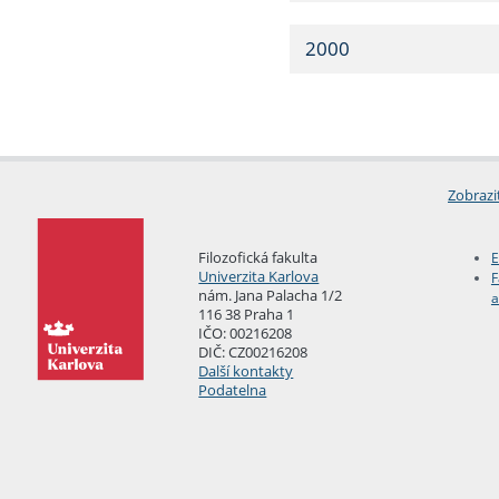
2000
Zobrazi
Filozofická fakulta
E
Univerzita Karlova
F
nám. Jana Palacha 1/2
a
116 38 Praha 1
IČO: 00216208
DIČ: CZ00216208
Další kontakty
Podatelna