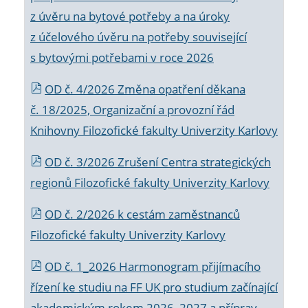
z úvěru na bytové potřeby a na úroky
z účelového úvěru na potřeby související
s bytovými potřebami v roce 2026
OD č. 4/2026 Změna opatření děkana
č. 18/2025, Organizační a provozní řád
Knihovny Filozofické fakulty Univerzity Karlovy
OD č. 3/2026 Zrušení Centra strategických
regionů Filozofické fakulty Univerzity Karlovy
OD č. 2/2026 k
cestám zaměstnanců
Filozofické fakulty Univerzity Karlovy
OD č. 1_2026 Harmonogram přijímacího
řízení ke studiu na FF UK pro studium začínající
akademickým rokem 2026_2027 a příprav