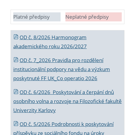
Platné předpisy
Neplatné předpisy
OD č. 8/2026 Harmonogram
akademického roku 2026/2027
OD č. 7_2026 Pravidla pro rozdělení
institucionální podpory na vědu a výzkum
poskytnuté FF UK_Co operatio 2026
OD č. 6/2026 Poskytování a čerpání dnů
osobního volna a rozvoje na Filozofické fakultě
Univerzity Karlovy
OD č. 5/2026 Podrobnosti k poskytování
příspěvku ze sociálního fondu na úroky