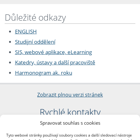
Důležité odkazy
ENGLISH
Studijní oddělení
SIS, webové aplikace, eLearning
Katedry, ústavy a další pracoviště
Harmonogram ak. roku
Zobrazit plnou verzi stránek
Rychlé kontakty
Spravovat souhlas s cookies
Filozofická fakulta
Univerzita Karlova
Tyto webové stránky používají soubory cookies a další sledovací nástroje
nám. Jana Palacha 1/2