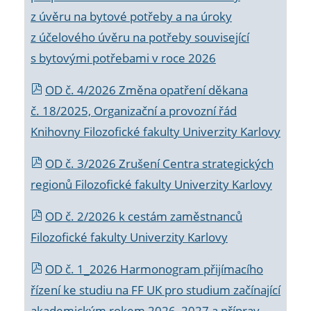
z úvěru na bytové potřeby a na úroky
z účelového úvěru na potřeby související
s bytovými potřebami v roce 2026
OD č. 4/2026 Změna opatření děkana
č. 18/2025, Organizační a provozní řád
Knihovny Filozofické fakulty Univerzity Karlovy
OD č. 3/2026 Zrušení Centra strategických
regionů Filozofické fakulty Univerzity Karlovy
OD č. 2/2026 k
cestám zaměstnanců
Filozofické fakulty Univerzity Karlovy
OD č. 1_2026 Harmonogram přijímacího
řízení ke studiu na FF UK pro studium začínající
akademickým rokem 2026_2027 a příprav