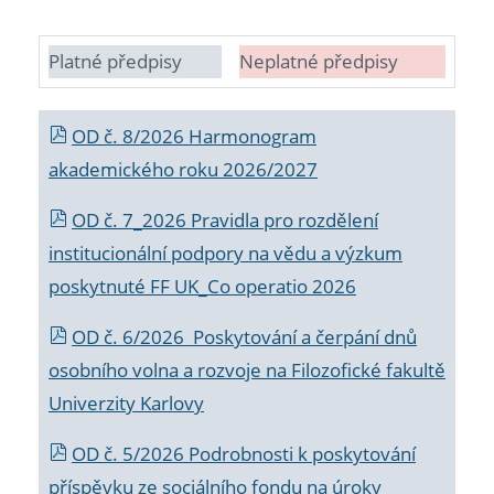
Platné předpisy
Neplatné předpisy
OD č. 8/2026 Harmonogram
akademického roku 2026/2027
OD č. 7_2026 Pravidla pro rozdělení
institucionální podpory na vědu a výzkum
poskytnuté FF UK_Co operatio 2026
OD č. 6/2026 Poskytování a čerpání dnů
osobního volna a rozvoje na Filozofické fakultě
Univerzity Karlovy
OD č. 5/2026 Podrobnosti k poskytování
příspěvku ze sociálního fondu na úroky