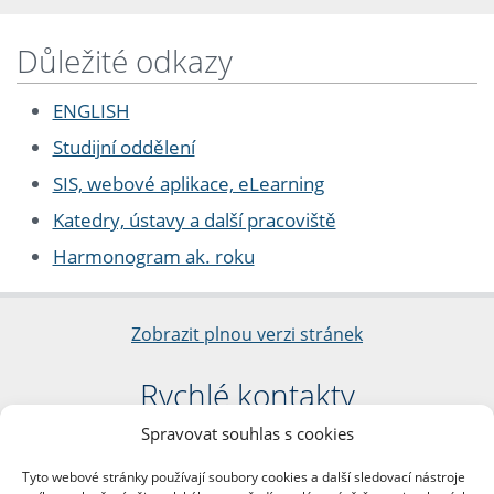
Důležité odkazy
ENGLISH
Studijní oddělení
SIS, webové aplikace, eLearning
Katedry, ústavy a další pracoviště
Harmonogram ak. roku
Zobrazit plnou verzi stránek
Rychlé kontakty
Spravovat souhlas s cookies
Filozofická fakulta
Univerzita Karlova
Tyto webové stránky používají soubory cookies a další sledovací nástroje
nám. Jana Palacha 1/2