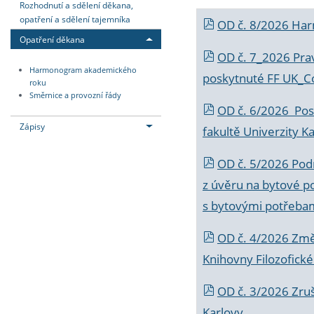
Rozhodnutí a sdělení děkana,
opatření a sdělení tajemníka
OD č. 8/2026 Ha
Opatření děkana
OD č. 7_2026 Prav
Harmonogram akademického
poskytnuté FF UK_C
roku
Směrnice a provozní řády
OD č. 6/2026 Posk
Zápisy
fakultě Univerzity K
OD č. 5/2026 Podr
z úvěru na bytové po
s bytovými potřebam
OD č. 4/2026 Změ
Knihovny Filozofické
OD č. 3/2026 Zruš
Karlovy