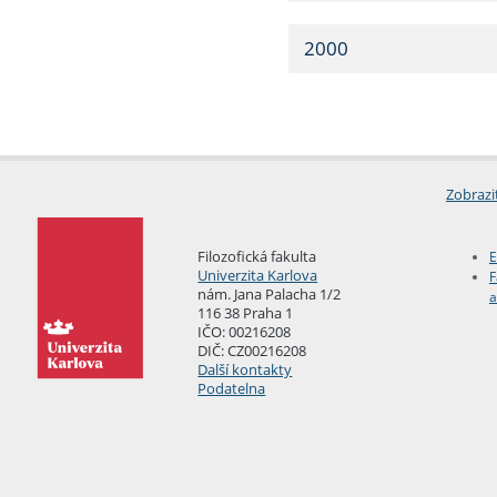
2000
Zobrazi
Filozofická fakulta
E
Univerzita Karlova
F
nám. Jana Palacha 1/2
a
116 38 Praha 1
IČO: 00216208
DIČ: CZ00216208
Další kontakty
Podatelna