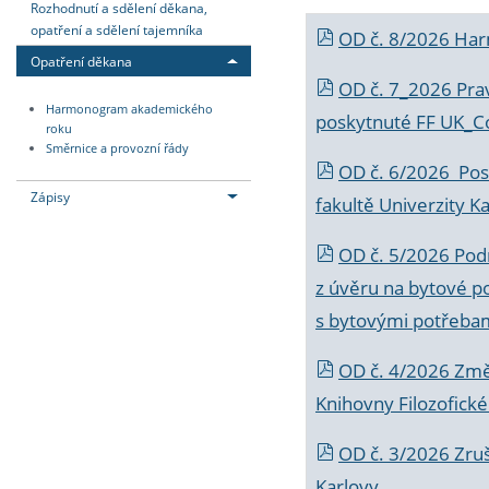
Rozhodnutí a sdělení děkana,
opatření a sdělení tajemníka
OD č. 8/2026 Ha
Opatření děkana
OD č. 7_2026 Prav
Harmonogram akademického
poskytnuté FF UK_C
roku
Směrnice a provozní řády
OD č. 6/2026 Posk
Zápisy
fakultě Univerzity K
OD č. 5/2026 Podr
z úvěru na bytové po
s bytovými potřebam
OD č. 4/2026 Změ
Knihovny Filozofické
OD č. 3/2026 Zruš
Karlovy