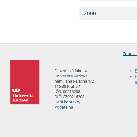
2000
Zobrazi
Filozofická fakulta
E
Univerzita Karlova
F
nám. Jana Palacha 1/2
a
116 38 Praha 1
IČO: 00216208
DIČ: CZ00216208
Další kontakty
Podatelna