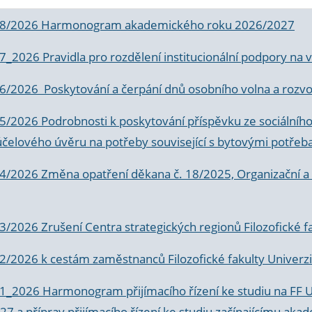
 8/2026 Harmonogram akademického roku 2026/2027
 7_2026 Pravidla pro rozdělení institucionální podpory n
6/2026 Poskytování a čerpání dnů osobního volna a rozvoje
 5/2026 Podrobnosti k poskytování příspěvku ze sociálníh
účelového úvěru na potřeby související s bytovými potřeb
 4/2026 Změna opatření děkana č. 18/2025, Organizační a p
3/2026 Zrušení Centra strategických regionů Filozofické f
 2/2026 k
cestám zaměstnanců Filozofické fakulty Univerzi
 1_2026 Harmonogram přijímacího řízení ke studiu na FF 
7 a příprav přijímacího řízení ke studiu začínajícímu 