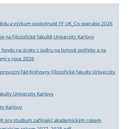
a vědu a výzkum poskytnuté FF UK_Co operatio 2026
 na Filozofické fakultě Univerzity Karlovy
o fondu na úroky z úvěru na bytové potřeby a na
ami v roce 2026
rovozní řád Knihovny Filozofické fakulty Univerzity
akulty Univerzity Karlovy
ty Karlovy
UK pro studium začínající akademickým rokem
akademickým rokem 2027_2028.pdf