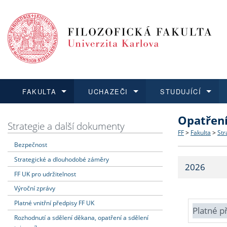
FAKULTA
UCHAZEČI
STUDUJÍCÍ
Opatřen
FAKULTA
UCHAZEČI
STUDUJÍCÍ
VĚDA A VÝZKUM
ZAHRANIČÍ
Struktura a
Co studova
Bakalářsk
O vědě a 
Aktuální n
Strategie a další dokumenty
FF
>
Fakulta
>
Str
Bezpečnost
Dozvědět se více
Podat přihlášku
Dozvědět se více
Dozvědět se více
Dozvědět se více
Strategie 
Učitelské 
Doktorské
Akademické
Vyjíždějící
Strategické a dlouhodobé záměry
2026
Podpora a
Informace 
Rigorózní 
Granty a p
Přijíždějíc
FF UK pro udržitelnost
Výroční zprávy
Absolventi
Vyjíždějíc
Platné vnitřní předpisy FF UK
Platné p
Rozhodnutí a sdělení děkana, opatření a sdělení
Fakultní š