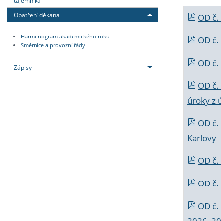
tajemníka
Opatření děkana
OD č.
Harmonogram akademického roku
OD č.
Směrnice a provozní řády
OD č. 
Zápisy
OD č.
úroky z 
OD č.
Karlovy
OD č. 
OD č.
OD č.
2026_202