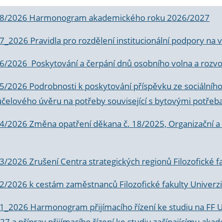
 8/2026 Harmonogram akademického roku 2026/2027
 7_2026 Pravidla pro rozdělení institucionální podpory n
6/2026 Poskytování a čerpání dnů osobního volna a rozvoje
 5/2026 Podrobnosti k poskytování příspěvku ze sociálníh
účelového úvěru na potřeby související s bytovými potřeb
 4/2026 Změna opatření děkana č. 18/2025, Organizační a p
3/2026 Zrušení Centra strategických regionů Filozofické f
 2/2026 k
cestám zaměstnanců Filozofické fakulty Univerzi
 1_2026 Harmonogram přijímacího řízení ke studiu na FF 
7 a příprav přijímacího řízení ke studiu začínajícímu 