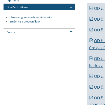
tajemníka
Opatření děkana
OD č.
Harmonogram akademického roku
OD č.
Směrnice a provozní řády
OD č. 
Zápisy
OD č.
úroky z 
OD č.
Karlovy
OD č. 
OD č.
OD č.
2026_202