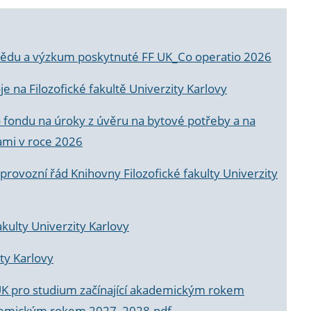
a vědu a výzkum poskytnuté FF UK_Co operatio 2026
 na Filozofické fakultě Univerzity Karlovy
o fondu na úroky z úvěru na bytové potřeby a na
ami v roce 2026
rovozní řád Knihovny Filozofické fakulty Univerzity
akulty Univerzity Karlovy
ty Karlovy
UK pro studium začínající akademickým rokem
akademickým rokem 2027_2028.pdf