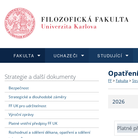
FAKULTA
UCHAZEČI
STUDUJÍCÍ
Opatřen
FAKULTA
UCHAZEČI
STUDUJÍCÍ
VĚDA A VÝZKUM
ZAHRANIČÍ
Struktura a
Co studova
Bakalářsk
O vědě a 
Aktuální n
Strategie a další dokumenty
FF
>
Fakulta
>
Str
Bezpečnost
Dozvědět se více
Podat přihlášku
Dozvědět se více
Dozvědět se více
Dozvědět se více
Strategie 
Učitelské 
Doktorské
Akademické
Vyjíždějící
Strategické a dlouhodobé záměry
2026
Podpora a
Informace 
Rigorózní 
Granty a p
Přijíždějíc
FF UK pro udržitelnost
Výroční zprávy
Absolventi
Vyjíždějíc
Platné vnitřní předpisy FF UK
Platné p
Rozhodnutí a sdělení děkana, opatření a sdělení
Fakultní š