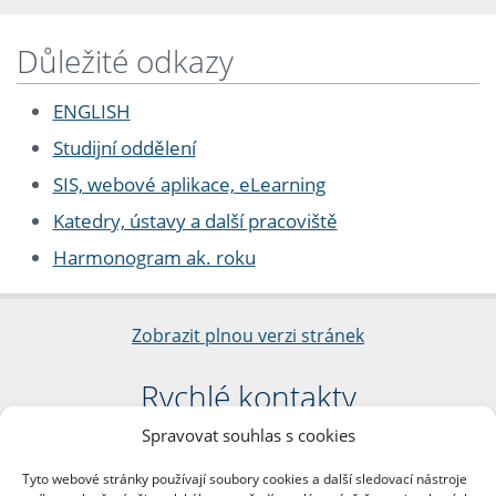
Důležité odkazy
ENGLISH
Studijní oddělení
SIS, webové aplikace, eLearning
Katedry, ústavy a další pracoviště
Harmonogram ak. roku
Zobrazit plnou verzi stránek
Rychlé kontakty
Spravovat souhlas s cookies
Filozofická fakulta
Univerzita Karlova
Tyto webové stránky používají soubory cookies a další sledovací nástroje
nám. Jana Palacha 1/2