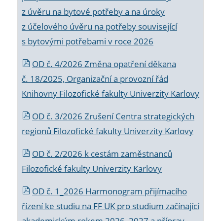
z úvěru na bytové potřeby a na úroky
z účelového úvěru na potřeby související
s bytovými potřebami v roce 2026
OD č. 4/2026 Změna opatření děkana
č. 18/2025, Organizační a provozní řád
Knihovny Filozofické fakulty Univerzity Karlovy
OD č. 3/2026 Zrušení Centra strategických
regionů Filozofické fakulty Univerzity Karlovy
OD č. 2/2026 k
cestám zaměstnanců
Filozofické fakulty Univerzity Karlovy
OD č. 1_2026 Harmonogram přijímacího
řízení ke studiu na FF UK pro studium začínající
akademickým rokem 2026_2027 a příprav