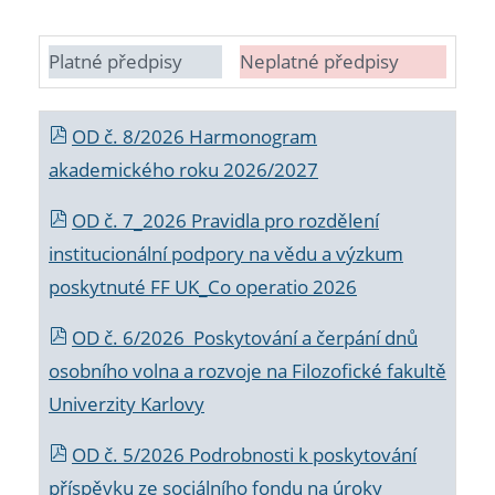
Platné předpisy
Neplatné předpisy
OD č. 8/2026 Harmonogram
akademického roku 2026/2027
OD č. 7_2026 Pravidla pro rozdělení
institucionální podpory na vědu a výzkum
poskytnuté FF UK_Co operatio 2026
OD č. 6/2026 Poskytování a čerpání dnů
osobního volna a rozvoje na Filozofické fakultě
Univerzity Karlovy
OD č. 5/2026 Podrobnosti k poskytování
příspěvku ze sociálního fondu na úroky