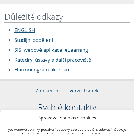
Důležité odkazy
ENGLISH
Studijní oddělení
SIS, webové aplikace, eLearning
Katedry, ústavy a další pracoviště
Harmonogram ak. roku
Zobrazit plnou verzi stránek
Rychlé kontakty
Spravovat souhlas s cookies
Filozofická fakulta
Univerzita Karlova
Tyto webové stránky používají soubory cookies a další sledovací nástroje
nám. Jana Palacha 1/2