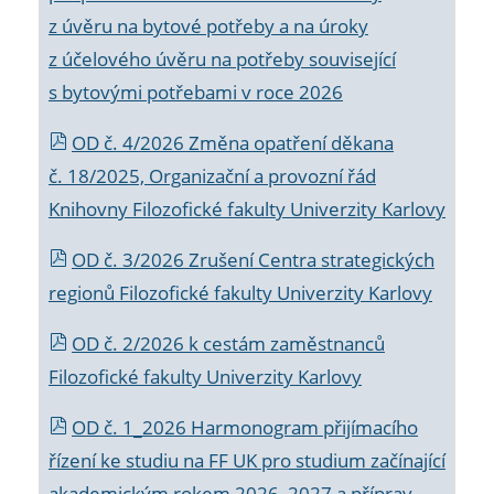
z úvěru na bytové potřeby a na úroky
z účelového úvěru na potřeby související
s bytovými potřebami v roce 2026
OD č. 4/2026 Změna opatření děkana
č. 18/2025, Organizační a provozní řád
Knihovny Filozofické fakulty Univerzity Karlovy
OD č. 3/2026 Zrušení Centra strategických
regionů Filozofické fakulty Univerzity Karlovy
OD č. 2/2026 k
cestám zaměstnanců
Filozofické fakulty Univerzity Karlovy
OD č. 1_2026 Harmonogram přijímacího
řízení ke studiu na FF UK pro studium začínající
akademickým rokem 2026_2027 a příprav