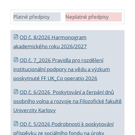
Platné předpisy
Neplatné předpisy
OD č. 8/2026 Harmonogram
akademického roku 2026/2027
OD č. 7_2026 Pravidla pro rozdělení
institucionální podpory na vědu a výzkum
poskytnuté FF UK_Co operatio 2026
OD č. 6/2026 Poskytování a čerpání dnů
osobního volna a rozvoje na Filozofické fakultě
Univerzity Karlovy
OD č. 5/2026 Podrobnosti k poskytování
příspěvku ze sociálního fondu na úroky