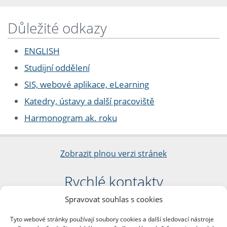
Důležité odkazy
ENGLISH
Studijní oddělení
SIS, webové aplikace, eLearning
Katedry, ústavy a další pracoviště
Harmonogram ak. roku
Zobrazit plnou verzi stránek
Rychlé kontakty
Spravovat souhlas s cookies
Filozofická fakulta
Univerzita Karlova
Tyto webové stránky používají soubory cookies a další sledovací nástroje
nám. Jana Palacha 1/2