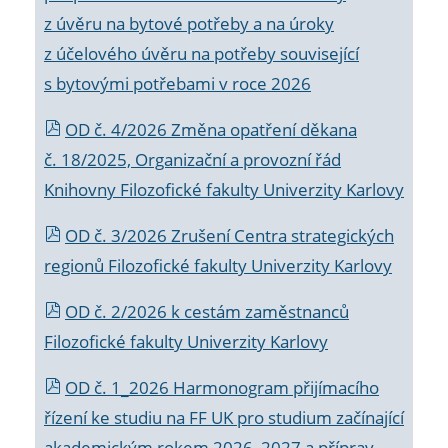
z úvěru na bytové potřeby a na úroky
z účelového úvěru na potřeby související
s bytovými potřebami v roce 2026
OD č. 4/2026 Změna opatření děkana
č. 18/2025, Organizační a provozní řád
Knihovny Filozofické fakulty Univerzity Karlovy
OD č. 3/2026 Zrušení Centra strategických
regionů Filozofické fakulty Univerzity Karlovy
OD č. 2/2026 k
cestám zaměstnanců
Filozofické fakulty Univerzity Karlovy
OD č. 1_2026 Harmonogram přijímacího
řízení ke studiu na FF UK pro studium začínající
akademickým rokem 2026_2027 a příprav