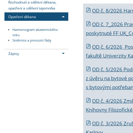
Rozhodnutí a sdělení děkana,
opatření a sdělení tajemníka
OD č. 8/2026 Ha
Opatření děkana
OD č. 7_2026 Prav
Harmonogram akademického
poskytnuté FF UK_C
roku
Směrnice a provozní řády
OD č. 6/2026 Posk
Zápisy
fakultě Univerzity K
OD č. 5/2026 Podr
z úvěru na bytové po
s bytovými potřebam
OD č. 4/2026 Změ
Knihovny Filozofické
OD č. 3/2026 Zruš
Karlovy