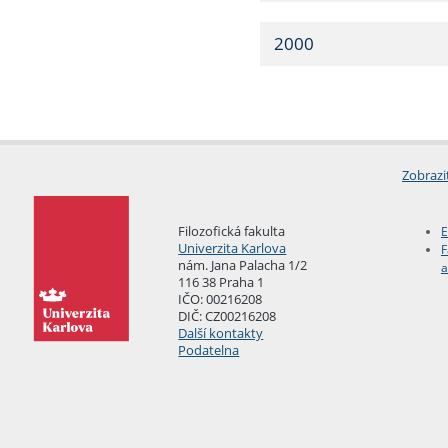
2000
Zobrazi
Filozofická fakulta
E
Univerzita Karlova
F
nám. Jana Palacha 1/2
a
116 38 Praha 1
IČO: 00216208
DIČ: CZ00216208
Další kontakty
Podatelna