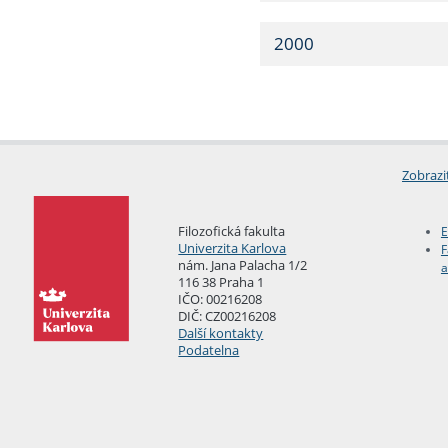
2000
Zobrazi
Filozofická fakulta
E
Univerzita Karlova
F
nám. Jana Palacha 1/2
a
116 38 Praha 1
IČO: 00216208
DIČ: CZ00216208
Další kontakty
Podatelna