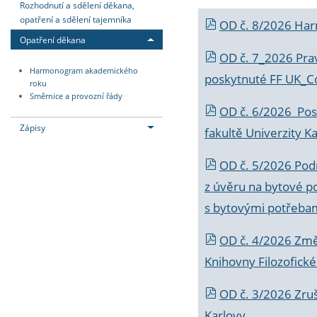
Rozhodnutí a sdělení děkana,
opatření a sdělení tajemníka
OD č. 8/2026 Ha
Opatření děkana
OD č. 7_2026 Prav
Harmonogram akademického
poskytnuté FF UK_C
roku
Směrnice a provozní řády
OD č. 6/2026 Posk
Zápisy
fakultě Univerzity K
OD č. 5/2026 Podr
z úvěru na bytové po
s bytovými potřebam
OD č. 4/2026 Změ
Knihovny Filozofické
OD č. 3/2026 Zruš
Karlovy