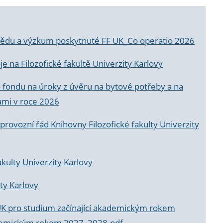
a vědu a výzkum poskytnuté FF UK_Co operatio 2026
 na Filozofické fakultě Univerzity Karlovy
o fondu na úroky z úvěru na bytové potřeby a na
ami v roce 2026
rovozní řád Knihovny Filozofické fakulty Univerzity
akulty Univerzity Karlovy
ty Karlovy
UK pro studium začínající akademickým rokem
akademickým rokem 2027_2028.pdf