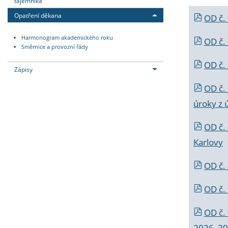
tajemníka
Opatření děkana
OD č.
Harmonogram akademického roku
OD č.
Směrnice a provozní řády
OD č. 
Zápisy
OD č.
úroky z 
OD č.
Karlovy
OD č. 
OD č.
OD č.
2026_202