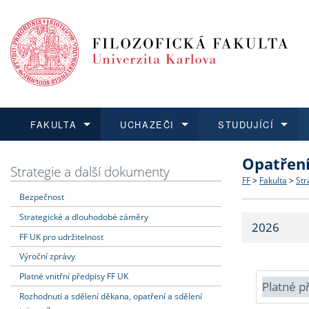
FAKULTA
UCHAZEČI
STUDUJÍCÍ
Opatřen
FAKULTA
UCHAZEČI
STUDUJÍCÍ
VĚDA A VÝZKUM
ZAHRANIČÍ
Struktura a
Co studova
Bakalářsk
O vědě a 
Aktuální n
Strategie a další dokumenty
FF
>
Fakulta
>
Str
Bezpečnost
Dozvědět se více
Podat přihlášku
Dozvědět se více
Dozvědět se více
Dozvědět se více
Strategie 
Učitelské 
Doktorské
Akademické
Vyjíždějící
Strategické a dlouhodobé záměry
2026
Podpora a
Informace 
Rigorózní 
Granty a p
Přijíždějíc
FF UK pro udržitelnost
Výroční zprávy
Absolventi
Vyjíždějíc
Platné vnitřní předpisy FF UK
Platné p
Rozhodnutí a sdělení děkana, opatření a sdělení
Fakultní š