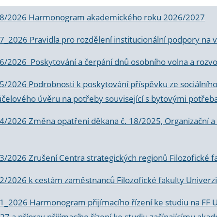
 8/2026 Harmonogram akademického roku 2026/2027
 7_2026 Pravidla pro rozdělení institucionální podpory n
6/2026 Poskytování a čerpání dnů osobního volna a rozvoje
 5/2026 Podrobnosti k poskytování příspěvku ze sociálníh
účelového úvěru na potřeby související s bytovými potřeb
 4/2026 Změna opatření děkana č. 18/2025, Organizační a p
3/2026 Zrušení Centra strategických regionů Filozofické f
 2/2026 k
cestám zaměstnanců Filozofické fakulty Univerzi
 1_2026 Harmonogram přijímacího řízení ke studiu na FF 
7 a příprav přijímacího řízení ke studiu začínajícímu 