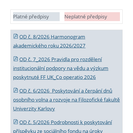
Platné předpisy
Neplatné předpisy
OD č. 8/2026 Harmonogram
akademického roku 2026/2027
OD č. 7_2026 Pravidla pro rozdělení
institucionální podpory na vědu a výzkum
poskytnuté FF UK_Co operatio 2026
OD č. 6/2026 Poskytování a čerpání dnů
osobního volna a rozvoje na Filozofické fakultě
Univerzity Karlovy
OD č. 5/2026 Podrobnosti k poskytování
příspěvku ze sociálního fondu na úroky