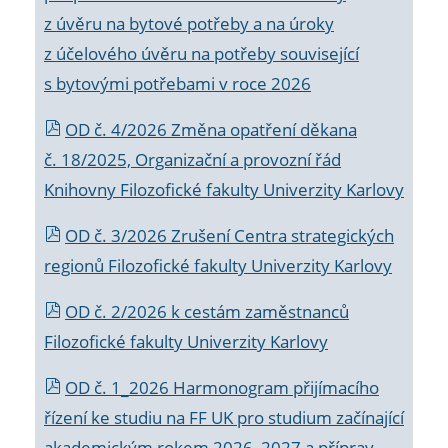
z úvěru na bytové potřeby a na úroky
z účelového úvěru na potřeby související
s bytovými potřebami v roce 2026
OD č. 4/2026 Změna opatření děkana
č. 18/2025, Organizační a provozní řád
Knihovny Filozofické fakulty Univerzity Karlovy
OD č. 3/2026 Zrušení Centra strategických
regionů Filozofické fakulty Univerzity Karlovy
OD č. 2/2026 k
cestám zaměstnanců
Filozofické fakulty Univerzity Karlovy
OD č. 1_2026 Harmonogram přijímacího
řízení ke studiu na FF UK pro studium začínající
akademickým rokem 2026_2027 a příprav