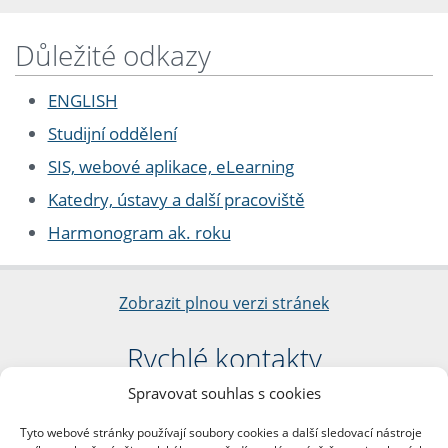
Důležité odkazy
ENGLISH
Studijní oddělení
SIS, webové aplikace, eLearning
Katedry, ústavy a další pracoviště
Harmonogram ak. roku
Zobrazit plnou verzi stránek
Rychlé kontakty
Spravovat souhlas s cookies
Filozofická fakulta
Univerzita Karlova
Tyto webové stránky používají soubory cookies a další sledovací nástroje
nám. Jana Palacha 1/2