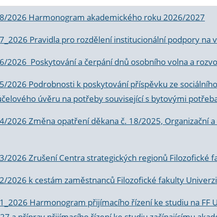
 8/2026 Harmonogram akademického roku 2026/2027
 7_2026 Pravidla pro rozdělení institucionální podpory n
6/2026 Poskytování a čerpání dnů osobního volna a rozvoje
 5/2026 Podrobnosti k poskytování příspěvku ze sociálníh
účelového úvěru na potřeby související s bytovými potřeb
 4/2026 Změna opatření děkana č. 18/2025, Organizační a p
3/2026 Zrušení Centra strategických regionů Filozofické f
 2/2026 k
cestám zaměstnanců Filozofické fakulty Univerzi
 1_2026 Harmonogram přijímacího řízení ke studiu na FF 
7 a příprav přijímacího řízení ke studiu začínajícímu 