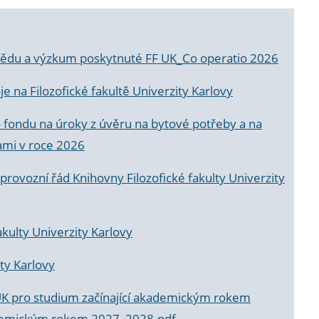
a vědu a výzkum poskytnuté FF UK_Co operatio 2026
 na Filozofické fakultě Univerzity Karlovy
o fondu na úroky z úvěru na bytové potřeby a na
ami v roce 2026
rovozní řád Knihovny Filozofické fakulty Univerzity
akulty Univerzity Karlovy
ty Karlovy
UK pro studium začínající akademickým rokem
akademickým rokem 2027_2028.pdf