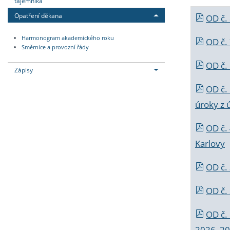
tajemníka
Opatření děkana
OD č.
Harmonogram akademického roku
OD č.
Směrnice a provozní řády
OD č. 
Zápisy
OD č.
úroky z 
OD č.
Karlovy
OD č. 
OD č.
OD č.
2026_202