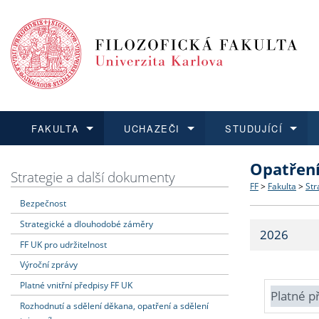
FAKULTA
UCHAZEČI
STUDUJÍCÍ
Opatřen
FAKULTA
UCHAZEČI
STUDUJÍCÍ
VĚDA A VÝZKUM
ZAHRANIČÍ
Struktura a
Co studova
Bakalářsk
O vědě a 
Aktuální n
Strategie a další dokumenty
FF
>
Fakulta
>
Str
Bezpečnost
Dozvědět se více
Podat přihlášku
Dozvědět se více
Dozvědět se více
Dozvědět se více
Strategie 
Učitelské 
Doktorské
Akademické
Vyjíždějící
Strategické a dlouhodobé záměry
2026
Podpora a
Informace 
Rigorózní 
Granty a p
Přijíždějíc
FF UK pro udržitelnost
Výroční zprávy
Absolventi
Vyjíždějíc
Platné vnitřní předpisy FF UK
Platné p
Rozhodnutí a sdělení děkana, opatření a sdělení
Fakultní š