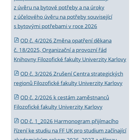
z úvěru na bytové potřeby a na úroky
z účelového úvěru na potřeby související
s bytovými potřebami v roce 2026
OD č. 4/2026 Změna opatření děkana
č. 18/2025, Organizační a provozní řád
Knihovny Filozofické fakulty Univerzity Karlovy
OD č. 3/2026 Zrušení Centra strategických
regionů Filozofické fakulty Univerzity Karlovy
OD č. 2/2026 k
cestám zaměstnanců
Filozofické fakulty Univerzity Karlovy
OD č. 1_2026 Harmonogram přijímacího
řízení ke studiu na FF UK pro studium začínající
akademickým rokem 2026_2027 a příprav