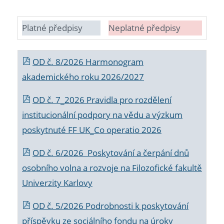
Platné předpisy
Neplatné předpisy
OD č. 8/2026 Harmonogram
akademického roku 2026/2027
OD č. 7_2026 Pravidla pro rozdělení
institucionální podpory na vědu a výzkum
poskytnuté FF UK_Co operatio 2026
OD č. 6/2026 Poskytování a čerpání dnů
osobního volna a rozvoje na Filozofické fakultě
Univerzity Karlovy
OD č. 5/2026 Podrobnosti k poskytování
příspěvku ze sociálního fondu na úroky