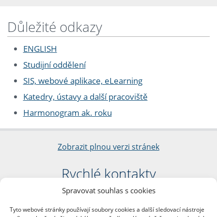
Důležité odkazy
ENGLISH
Studijní oddělení
SIS, webové aplikace, eLearning
Katedry, ústavy a další pracoviště
Harmonogram ak. roku
Zobrazit plnou verzi stránek
Rychlé kontakty
Spravovat souhlas s cookies
Filozofická fakulta
Univerzita Karlova
Tyto webové stránky používají soubory cookies a další sledovací nástroje
nám. Jana Palacha 1/2