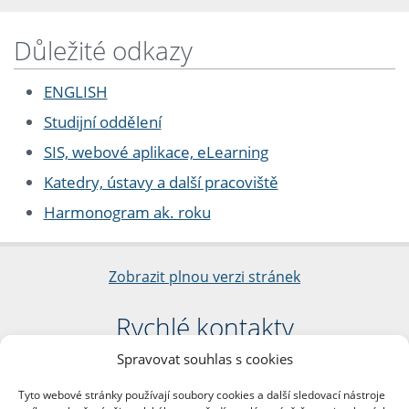
Důležité odkazy
ENGLISH
Studijní oddělení
SIS, webové aplikace, eLearning
Katedry, ústavy a další pracoviště
Harmonogram ak. roku
Zobrazit plnou verzi stránek
Rychlé kontakty
Spravovat souhlas s cookies
Filozofická fakulta
Univerzita Karlova
Tyto webové stránky používají soubory cookies a další sledovací nástroje
nám. Jana Palacha 1/2