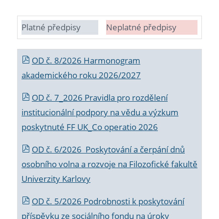
Platné předpisy
Neplatné předpisy
OD č. 8/2026 Harmonogram
akademického roku 2026/2027
OD č. 7_2026 Pravidla pro rozdělení
institucionální podpory na vědu a výzkum
poskytnuté FF UK_Co operatio 2026
OD č. 6/2026 Poskytování a čerpání dnů
osobního volna a rozvoje na Filozofické fakultě
Univerzity Karlovy
OD č. 5/2026 Podrobnosti k poskytování
příspěvku ze sociálního fondu na úroky