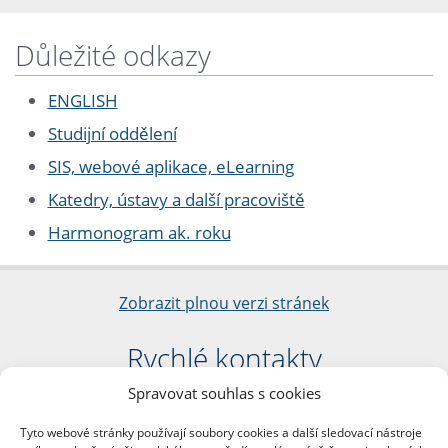
Důležité odkazy
ENGLISH
Studijní oddělení
SIS, webové aplikace, eLearning
Katedry, ústavy a další pracoviště
Harmonogram ak. roku
Zobrazit plnou verzi stránek
Rychlé kontakty
Spravovat souhlas s cookies
Filozofická fakulta
Univerzita Karlova
Tyto webové stránky používají soubory cookies a další sledovací nástroje
nám. Jana Palacha 1/2