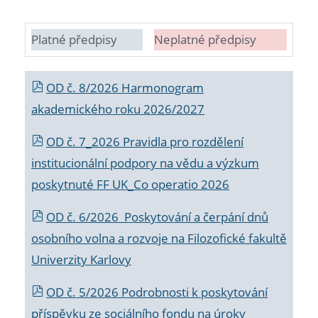
Platné předpisy
Neplatné předpisy
OD č. 8/2026 Harmonogram
akademického roku 2026/2027
OD č. 7_2026 Pravidla pro rozdělení
institucionální podpory na vědu a výzkum
poskytnuté FF UK_Co operatio 2026
OD č. 6/2026 Poskytování a čerpání dnů
osobního volna a rozvoje na Filozofické fakultě
Univerzity Karlovy
OD č. 5/2026 Podrobnosti k poskytování
příspěvku ze sociálního fondu na úroky