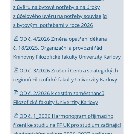
z úvěru na bytové potřeby a na úroky
z účelového úvěru na potřeby související
s bytovými potřebami v roce 2026
OD č. 4/2026 Změna opatření děkana
č. 18/2025, Organizační a provozní řád
Knihovny Filozofické fakulty Univerzity Karlovy
OD č. 3/2026 Zrušení Centra strategických
regionů Filozofické fakulty Univerzity Karlovy
OD č. 2/2026 k
cestám zaměstnanců
Filozofické fakulty Univerzity Karlovy
OD č. 1_2026 Harmonogram přijímacího
řízení ke studiu na FF UK pro studium začínající
akademickým rokem 2026_2027 a příprav