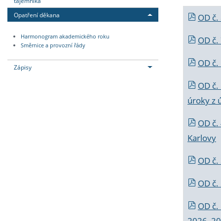
tajemníka
Opatření děkana
OD č.
Harmonogram akademického roku
OD č.
Směrnice a provozní řády
OD č. 
Zápisy
OD č.
úroky z 
OD č.
Karlovy
OD č. 
OD č.
OD č.
2026_202