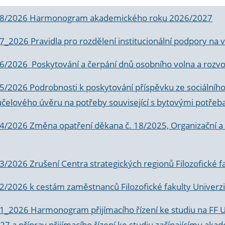
 8/2026 Harmonogram akademického roku 2026/2027
 7_2026 Pravidla pro rozdělení institucionální podpory n
6/2026 Poskytování a čerpání dnů osobního volna a rozvoje
 5/2026 Podrobnosti k poskytování příspěvku ze sociálníh
účelového úvěru na potřeby související s bytovými potřeb
 4/2026 Změna opatření děkana č. 18/2025, Organizační a p
3/2026 Zrušení Centra strategických regionů Filozofické f
 2/2026 k
cestám zaměstnanců Filozofické fakulty Univerzi
 1_2026 Harmonogram přijímacího řízení ke studiu na FF 
7 a příprav přijímacího řízení ke studiu začínajícímu 