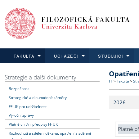
FAKULTA
UCHAZEČI
STUDUJÍCÍ
Opatřen
FAKULTA
UCHAZEČI
STUDUJÍCÍ
VĚDA A VÝZKUM
ZAHRANIČÍ
Struktura a
Co studova
Bakalářsk
O vědě a 
Aktuální n
Strategie a další dokumenty
FF
>
Fakulta
>
Str
Bezpečnost
Dozvědět se více
Podat přihlášku
Dozvědět se více
Dozvědět se více
Dozvědět se více
Strategie 
Učitelské 
Doktorské
Akademické
Vyjíždějící
Strategické a dlouhodobé záměry
2026
Podpora a
Informace 
Rigorózní 
Granty a p
Přijíždějíc
FF UK pro udržitelnost
Výroční zprávy
Absolventi
Vyjíždějíc
Platné vnitřní předpisy FF UK
Platné p
Rozhodnutí a sdělení děkana, opatření a sdělení
Fakultní š