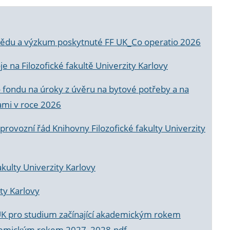
a vědu a výzkum poskytnuté FF UK_Co operatio 2026
 na Filozofické fakultě Univerzity Karlovy
o fondu na úroky z úvěru na bytové potřeby a na
ami v roce 2026
rovozní řád Knihovny Filozofické fakulty Univerzity
akulty Univerzity Karlovy
ty Karlovy
UK pro studium začínající akademickým rokem
akademickým rokem 2027_2028.pdf