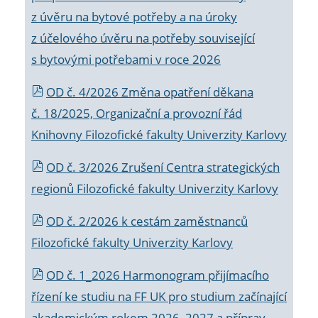
z úvěru na bytové potřeby a na úroky
z účelového úvěru na potřeby související
s bytovými potřebami v roce 2026
OD č. 4/2026 Změna opatření děkana
č. 18/2025, Organizační a provozní řád
Knihovny Filozofické fakulty Univerzity Karlovy
OD č. 3/2026 Zrušení Centra strategických
regionů Filozofické fakulty Univerzity Karlovy
OD č. 2/2026 k
cestám zaměstnanců
Filozofické fakulty Univerzity Karlovy
OD č. 1_2026 Harmonogram přijímacího
řízení ke studiu na FF UK pro studium začínající
akademickým rokem 2026_2027 a příprav