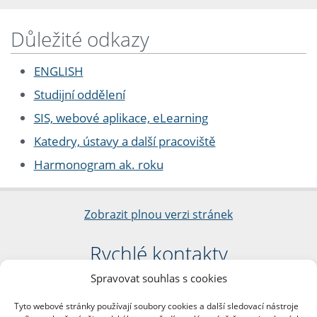
Důležité odkazy
ENGLISH
Studijní oddělení
SIS, webové aplikace, eLearning
Katedry, ústavy a další pracoviště
Harmonogram ak. roku
Zobrazit plnou verzi stránek
Rychlé kontakty
Spravovat souhlas s cookies
Filozofická fakulta
Univerzita Karlova
Tyto webové stránky používají soubory cookies a další sledovací nástroje
nám. Jana Palacha 1/2