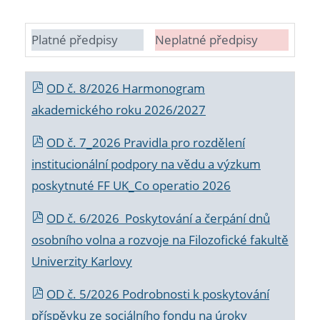
Platné předpisy
Neplatné předpisy
OD č. 8/2026 Harmonogram
akademického roku 2026/2027
OD č. 7_2026 Pravidla pro rozdělení
institucionální podpory na vědu a výzkum
poskytnuté FF UK_Co operatio 2026
OD č. 6/2026 Poskytování a čerpání dnů
osobního volna a rozvoje na Filozofické fakultě
Univerzity Karlovy
OD č. 5/2026 Podrobnosti k poskytování
příspěvku ze sociálního fondu na úroky