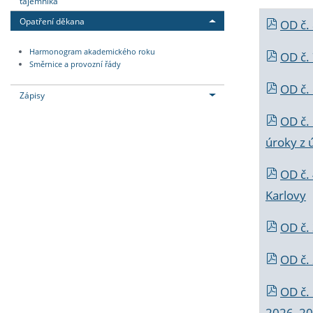
tajemníka
Opatření děkana
OD č.
Harmonogram akademického roku
OD č.
Směrnice a provozní řády
OD č. 
Zápisy
OD č.
úroky z 
OD č.
Karlovy
OD č. 
OD č.
OD č.
2026_202