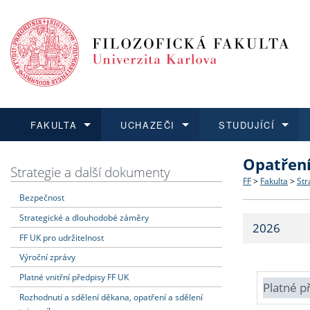
FAKULTA
UCHAZEČI
STUDUJÍCÍ
Opatřen
FAKULTA
UCHAZEČI
STUDUJÍCÍ
VĚDA A VÝZKUM
ZAHRANIČÍ
Struktura a
Co studova
Bakalářsk
O vědě a 
Aktuální n
Strategie a další dokumenty
FF
>
Fakulta
>
Str
Bezpečnost
Dozvědět se více
Podat přihlášku
Dozvědět se více
Dozvědět se více
Dozvědět se více
Strategie 
Učitelské 
Doktorské
Akademické
Vyjíždějící
Strategické a dlouhodobé záměry
2026
Podpora a
Informace 
Rigorózní 
Granty a p
Přijíždějíc
FF UK pro udržitelnost
Výroční zprávy
Absolventi
Vyjíždějíc
Platné vnitřní předpisy FF UK
Platné p
Rozhodnutí a sdělení děkana, opatření a sdělení
Fakultní š