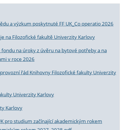
a vědu a výzkum poskytnuté FF UK_Co operatio 2026
 na Filozofické fakultě Univerzity Karlovy
o fondu na úroky z úvěru na bytové potřeby a na
ami v roce 2026
rovozní řád Knihovny Filozofické fakulty Univerzity
akulty Univerzity Karlovy
ty Karlovy
UK pro studium začínající akademickým rokem
akademickým rokem 2027_2028.pdf