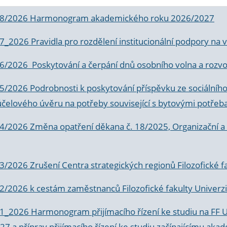
 8/2026 Harmonogram akademického roku 2026/2027
 7_2026 Pravidla pro rozdělení institucionální podpory n
6/2026 Poskytování a čerpání dnů osobního volna a rozvoje
 5/2026 Podrobnosti k poskytování příspěvku ze sociálníh
účelového úvěru na potřeby související s bytovými potřeb
 4/2026 Změna opatření děkana č. 18/2025, Organizační a p
3/2026 Zrušení Centra strategických regionů Filozofické f
 2/2026 k
cestám zaměstnanců Filozofické fakulty Univerzi
 1_2026 Harmonogram přijímacího řízení ke studiu na FF 
7 a příprav přijímacího řízení ke studiu začínajícímu 