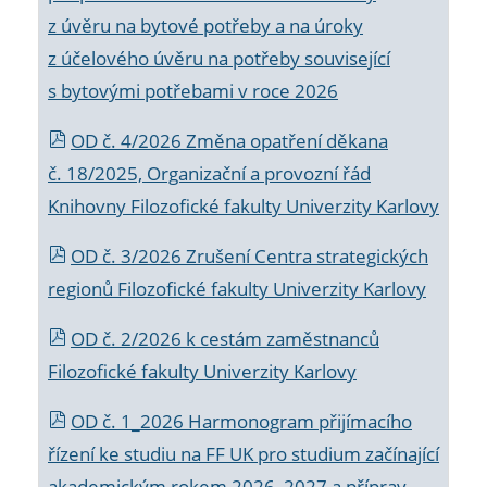
z úvěru na bytové potřeby a na úroky
z účelového úvěru na potřeby související
s bytovými potřebami v roce 2026
OD č. 4/2026 Změna opatření děkana
č. 18/2025, Organizační a provozní řád
Knihovny Filozofické fakulty Univerzity Karlovy
OD č. 3/2026 Zrušení Centra strategických
regionů Filozofické fakulty Univerzity Karlovy
OD č. 2/2026 k
cestám zaměstnanců
Filozofické fakulty Univerzity Karlovy
OD č. 1_2026 Harmonogram přijímacího
řízení ke studiu na FF UK pro studium začínající
akademickým rokem 2026_2027 a příprav