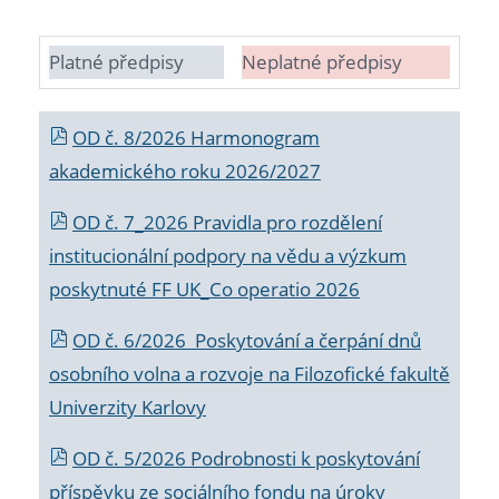
Platné předpisy
Neplatné předpisy
OD č. 8/2026 Harmonogram
akademického roku 2026/2027
OD č. 7_2026 Pravidla pro rozdělení
institucionální podpory na vědu a výzkum
poskytnuté FF UK_Co operatio 2026
OD č. 6/2026 Poskytování a čerpání dnů
osobního volna a rozvoje na Filozofické fakultě
Univerzity Karlovy
OD č. 5/2026 Podrobnosti k poskytování
příspěvku ze sociálního fondu na úroky