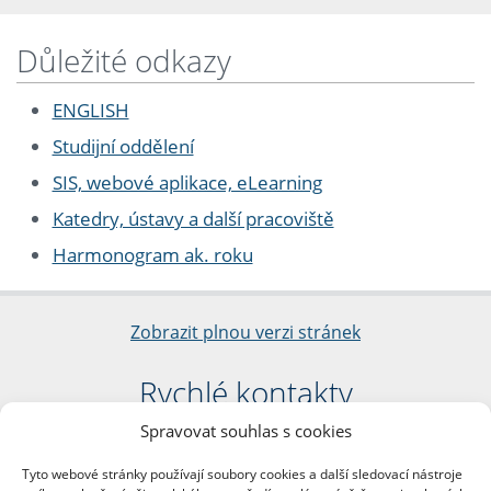
Důležité odkazy
ENGLISH
Studijní oddělení
SIS, webové aplikace, eLearning
Katedry, ústavy a další pracoviště
Harmonogram ak. roku
Zobrazit plnou verzi stránek
Rychlé kontakty
Spravovat souhlas s cookies
Filozofická fakulta
Univerzita Karlova
Tyto webové stránky používají soubory cookies a další sledovací nástroje
nám. Jana Palacha 1/2