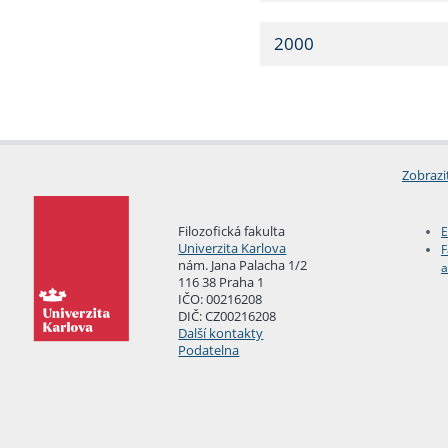
2000
Zobrazi
Filozofická fakulta
E
Univerzita Karlova
F
nám. Jana Palacha 1/2
a
116 38 Praha 1
IČO: 00216208
DIČ: CZ00216208
Další kontakty
Podatelna