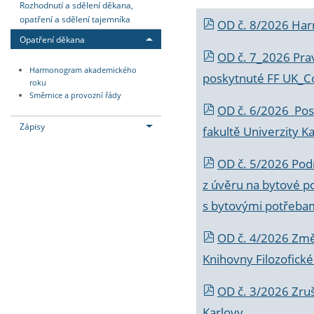
Rozhodnutí a sdělení děkana,
opatření a sdělení tajemníka
OD č. 8/2026 Ha
Opatření děkana
OD č. 7_2026 Prav
Harmonogram akademického
poskytnuté FF UK_C
roku
Směrnice a provozní řády
OD č. 6/2026 Posk
Zápisy
fakultě Univerzity K
OD č. 5/2026 Podr
z úvěru na bytové po
s bytovými potřebam
OD č. 4/2026 Změ
Knihovny Filozofické
OD č. 3/2026 Zruš
Karlovy